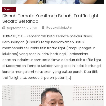
Daerah
Dishub Ternate Komitmen Benahi Traffic Light
Secara Bertahap
Author
Posted
Redaksi MalutPin
September 17, 2023
on
TERNATE, OT – Pemerintah Kota Ternate melalui Dinas
Perhubungan (Dishub) tetap berkomitmen untuk
membenahi sejumlah titik traffic light (lampu pengatur
lalulintas) yang saat ini tidak berfungsi. Berdasarkan
catatan indotimur.com setidaknya ada dua titik traffic light
di Kecamatan Ternate Selatan yang saat ini tidak berfungsi
karena mengalami kerusakan yang cukup parah. Dua titik
traffic light itu, berada di perempatan […]