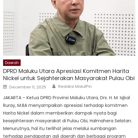
Daerah
DPRD Maluku Utara Apresiasi Komitmen Harita
Nickel untuk Sejahterakan Masyarakat Pulau Obi
Author
Posted
Redaksi MalutPin
December 11, 2025
on
JAKARTA – Ketua DPRD Provinsi Maluku Utara, Drs. H. M. Iqbal
Ruray, M.BA menyampaikan apresiasi terhadap komitmen
Harita Nickel dalam memberikan dampak nyata bagi
kesejahteraan masyarakat di Pulau Obi, Halmahera Selatan.
Menurutnya, hal itu terlihat jelas melalui sumbangan
terhadap pendapatan asli daerah dan berbagai program