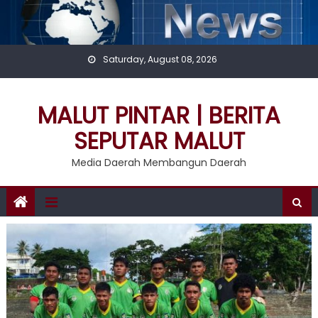
Skip
to
content
Saturday, August 08, 2026
MALUT PINTAR | BERITA
SEPUTAR MALUT
Media Daerah Membangun Daerah