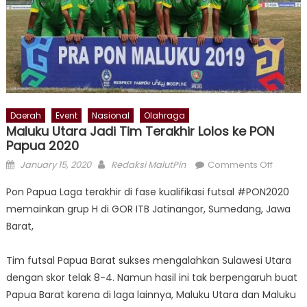
Daerah
Event
Nasional
Olahraga
Maluku Utara Jadi Tim Terakhir Lolos ke PON
Papua 2020
Posted
Author
on
January 15, 2020
Redaksi MalutPin
Comments Off
on
Maluku
Pon Papua Laga terakhir di fase kualifikasi futsal #PON2020
Utara
memainkan grup H di GOR ITB Jatinangor, Sumedang, Jawa
Jadi
Barat,
Tim
Terakhi
Lolos
Tim futsal Papua Barat sukses mengalahkan Sulawesi Utara
ke
dengan skor telak 8-4. Namun hasil ini tak berpengaruh buat
PON
Papua Barat karena di laga lainnya, Maluku Utara dan Maluku
Papua