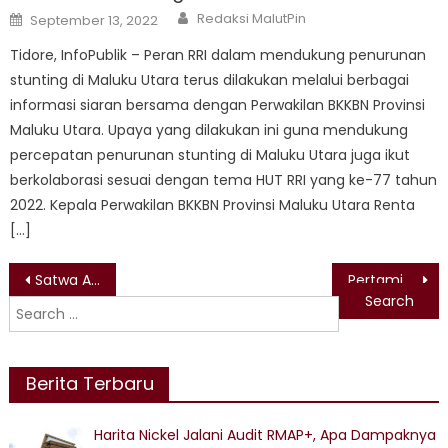
Author
Posted
Redaksi MalutPin
September 13, 2022
on
Tidore, InfoPublik – Peran RRI dalam mendukung penurunan
stunting di Maluku Utara terus dilakukan melalui berbagai
informasi siaran bersama dengan Perwakilan BKKBN Provinsi
Maluku Utara. Upaya yang dilakukan ini guna mendukung
percepatan penurunan stunting di Maluku Utara juga ikut
berkolaborasi sesuai dengan tema HUT RRI yang ke-77 tahun
2022. Kepala Perwakilan BKKBN Provinsi Maluku Utara Renta
[…]
Post
Satwa Asli Maluku dan Maluku Utara Siap Dipulangkan
Pertamina Mengoptimalisasi Penyaluran BBM Untuk Atasi Antrian BBM di Labuha
Search
navigation
for:
Berita Terbaru
Harita Nickel Jalani Audit RMAP+, Apa Dampaknya