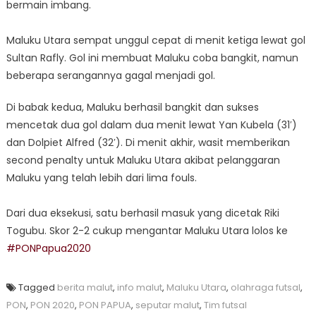
bermain imbang.
2020
Maluku Utara sempat unggul cepat di menit ketiga lewat gol
Sultan Rafly. Gol ini membuat Maluku coba bangkit, namun
beberapa serangannya gagal menjadi gol.
Di babak kedua, Maluku berhasil bangkit dan sukses
mencetak dua gol dalam dua menit lewat Yan Kubela (31′)
dan Dolpiet Alfred (32′). Di menit akhir, wasit memberikan
second penalty untuk Maluku Utara akibat pelanggaran
Maluku yang telah lebih dari lima fouls.
Dari dua eksekusi, satu berhasil masuk yang dicetak Riki
Togubu. Skor 2-2 cukup mengantar Maluku Utara lolos ke
#PONPapua2020
Tagged
berita malut
,
info malut
,
Maluku Utara
,
olahraga futsal
,
PON
,
PON 2020
,
PON PAPUA
,
seputar malut
,
Tim futsal