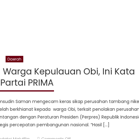
Daerah
i Warga Kepulauan Obi, Ini Kata
 Partai PRIMA
Syamsudin Saman mengecam keras sikap perusahan tambang nike
telah berkhianat kepada warga Obi, terkait penolakan perusaha
entangan dengan Peraturan Presiden (Perpres) Republik Indonesi
egis percepatan pembangunan nasional. “Hasil […]
thor
on
edaksi MalutPin
Comments Off