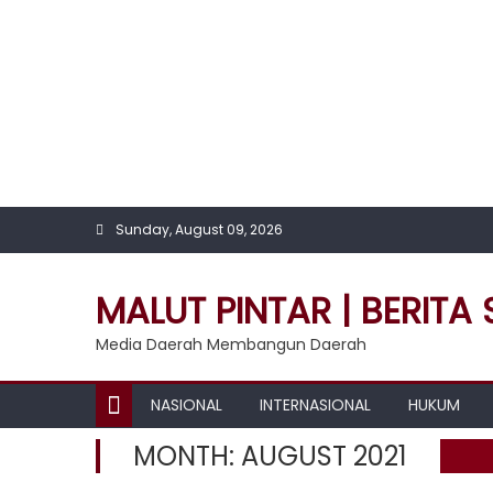
Skip
to
content
Sunday, August 09, 2026
MALUT PINTAR | BERITA
Media Daerah Membangun Daerah
NASIONAL
INTERNASIONAL
HUKUM
MONTH:
AUGUST 2021