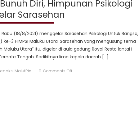
unuh Diri, Himpunan Psikologi
elar Sarasehan
, Rabu (18/8/2021) menggelar Sarasehan Psikologi Untuk Bangsa,
) ke-3 HIMPSI Maluku Utara. Sarasehan yang mengusung tema
aluku Utara” itu, digelar di aula gedung Royal Resto lantai I
rnate Tengah. Sedikitnya lima kepala daerah […]
uthor
on
edaksi MalutPin
Comments Off
Tekan
Angka
Kematian
Bunuh
Diri,
Himpunan
Psikologi
Malut
Gelar