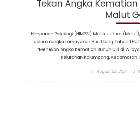
Tekan Angka Kematian B
Malut G
Himpunan Psikologi (HIMPSI) Maluku Utara (Malut)
dalam rangka merayakan Hari Ulang Tahun (HUT
“Menekan Angka Kematian Bunuh Diri di Wilayah M
Kelurahan Kalumpang, Kecamatan Te
Posted
A
August 23, 2021
R
on