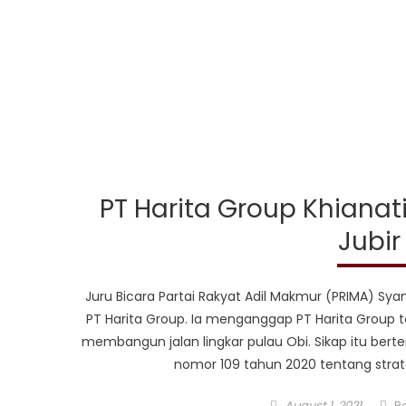
PT Harita Group Khianat
Jubir
Juru Bicara Partai Rakyat Adil Makmur (PRIMA) 
PT Harita Group. Ia menganggap PT Harita Group 
membangun jalan lingkar pulau Obi. Sikap itu bert
nomor 109 tahun 2020 tentang strat
Posted
Au
August 1, 2021
R