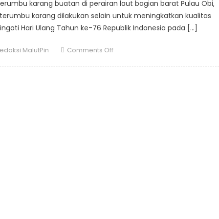
rumbu karang buatan di perairan laut bagian barat Pulau Obi,
erumbu karang dilakukan selain untuk meningkatkan kualitas
ngati Hari Ulang Tahun ke-76 Republik Indonesia pada […]
uthor
on
edaksi MalutPin
Comments Off
Peringati
HUT
RI,
HARITA
Nickel
Tanam
Terumbu
Karang
di
Perairan
Obi