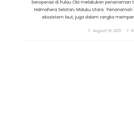
beroperasi di Pulau Obi melakukan penanaman te
Halmahera Selatan, Maluku Utara. Penanaman t
ekosistem laut, juga dalam rangka memperi
Posted
A
August 19, 2021
R
on