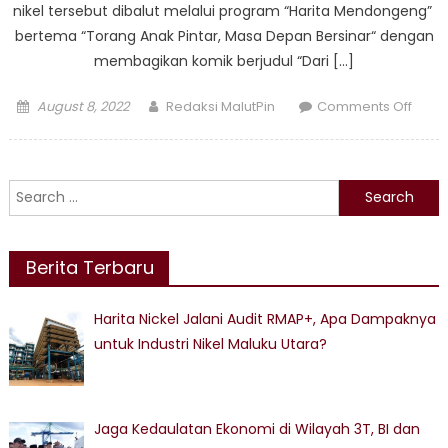
nikel tersebut dibalut melalui program “Harita Mendongeng”
bertema “Torang Anak Pintar, Masa Depan Bersinar“ dengan
membagikan komik berjudul “Dari […]
Posted
Author
on
August 8, 2022
Redaksi MalutPin
Comments Off
on
Harit
Nicke
Eduka
Search
Sisw
for:
SD
Tent
Berita Terbaru
Nikel
di
Pulau
Harita Nickel Jalani Audit RMAP+, Apa Dampaknya
Obi
untuk Industri Nikel Maluku Utara?
Jaga Kedaulatan Ekonomi di Wilayah 3T, BI dan