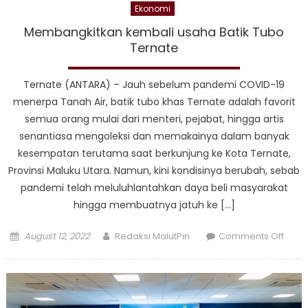
Ekonomi
Membangkitkan kembali usaha Batik Tubo
Ternate
Ternate (ANTARA) – Jauh sebelum pandemi COVID-19
menerpa Tanah Air, batik tubo khas Ternate adalah favorit
semua orang mulai dari menteri, pejabat, hingga artis
senantiasa mengoleksi dan memakainya dalam banyak
kesempatan terutama saat berkunjung ke Kota Ternate,
Provinsi Maluku Utara. Namun, kini kondisinya berubah, sebab
pandemi telah meluluhlantahkan daya beli masyarakat
hingga membuatnya jatuh ke […]
Posted
Author
on
August 12, 2022
Redaksi MalutPin
Comments Off
on
Memb
kemb
usah
Batik