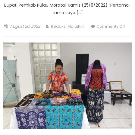
Bupati Pemkab Pulau Morotai, Kamis (25/8/2022) “Pertama-
tama saya […]
Posted
Author
on
August 26, 2022
Redaksi MalutPin
Comments Off
on
Pem
Pula
Moro
Jadi
Tuan
Rum
Rapa
Evalu
Tekn
BPS
se-
Malu