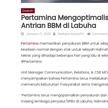
Daerah
Pertamina Mengoptimalis
Antrian BBM di Labuha
Posted
Author
January 17, 2020
Redaksi MalutPin
Comments
on
Pertamina
memastikan penyaluran BBM untuk wilaya
keadaan normal dengan stok untuk wilayah Halmah
teknis yang dihadapi beberapa hari yang lalu di wi
#Pertamina
Unit Manager Communication, Relations, & CSR MOR V
menyampaikan bahwa Pertamina terus melakukan up
memenuhi kebutuhan masyarakat serta mengatasi a
“Pertamina terus mengoptimalkan penyaluran dari
masing lembaga penyalur/SPBU di Labuha, Halmahera