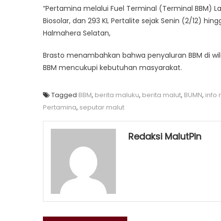
“Pertamina melalui Fuel Terminal (Terminal BBM) Lab
Biosolar, dan 293 KL Pertalite sejak Senin (2/12) hi
Halmahera Selatan,
Brasto menambahkan bahwa penyaluran BBM di wil
BBM mencukupi kebutuhan masyarakat.
Tagged
BBM
,
berita maluku
,
berita malut
,
BUMN
,
info 
Pertamina
,
seputar malut
Redaksi MalutPin