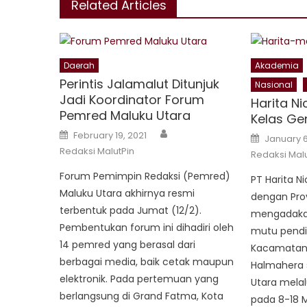
Related Articles
Daerah
Akademia
Perintis Jalamalut Ditunjuk
Nasional
Jadi Koordinator Forum
Harita N
Pemred Maluku Utara
Kelas Ge
Author
Posted
February 19, 2021
Posted
January 6
on
on
Redaksi MalutPin
Redaksi Malu
Forum Pemimpin Redaksi (Pemred)
PT Harita N
Maluku Utara akhirnya resmi
dengan Prov
terbentuk pada Jumat (12/2).
mengadaka
Pembentukan forum ini dihadiri oleh
mutu pendid
14 pemred yang berasal dari
Kacamatan 
berbagai media, baik cetak maupun
Halmahera s
elektronik. Pada pertemuan yang
Utara melal
berlangsung di Grand Fatma, Kota
pada 8-18 M