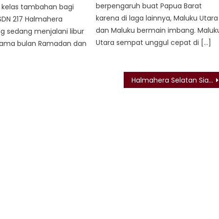
berpengaruh buat Papua Barat
kelas tambahan bagi
karena di laga lainnya, Maluku Utara
 SDN 217 Halmahera
dan Maluku bermain imbang. Maluk
g sedang menjalani libur
Utara sempat unggul cepat di […]
lama bulan Ramadan dan
Halmahera Selatan Siap Menjadi Penyelenggara Porprov III