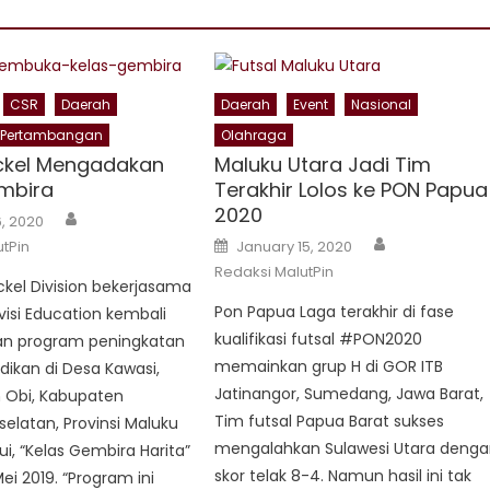
CSR
Daerah
Daerah
Event
Nasional
Pertambangan
Olahraga
ickel Mengadakan
Maluku Utara Jadi Tim
mbira
Terakhir Lolos ke PON Papua
2020
Author
, 2020
Author
Posted
tPin
January 15, 2020
on
Redaksi MalutPin
ickel Division bekerjasama
Pon Papua Laga terakhir di fase
isi Education kembali
kualifikasi futsal #PON2020
n program peningkatan
memainkan grup H di GOR ITB
ikan di Desa Kawasi,
Jatinangor, Sumedang, Jawa Barat,
Obi, Kabupaten
Tim futsal Papua Barat sukses
elatan, Provinsi Maluku
mengalahkan Sulawesi Utara deng
ui, “Kelas Gembira Harita”
skor telak 8-4. Namun hasil ini tak
ei 2019. “Program ini