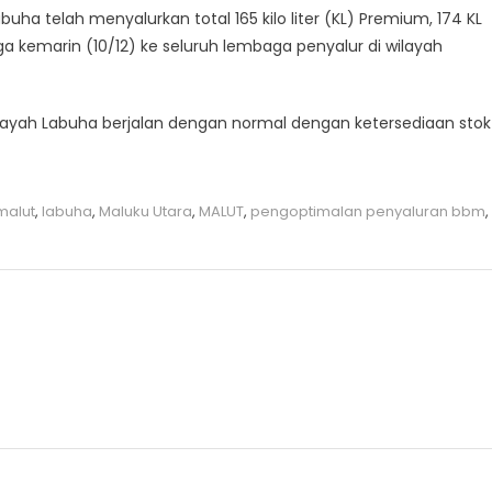
uha telah menyalurkan total 165 kilo liter (KL) Premium, 174 KL
ngga kemarin (10/12) ke seluruh lembaga penyalur di wilayah
ayah Labuha berjalan dengan normal dengan ketersediaan stok
malut
,
labuha
,
Maluku Utara
,
MALUT
,
pengoptimalan penyaluran bbm
,