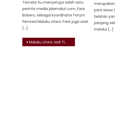
Ternate itu menyetujui salah satu
merupakan 
perintis media jalamalut.com, Faris
para siswa
Bobero, sebagai koordinator Forum
Selatan yan
Pemred Maluku Utara. Faris juga saat
panjang se
[…]
melalui […]
Post
Maluku Utara Jadi Tim Terakhir Lolos ke PON Papua 2020
navigation