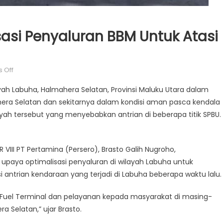
asi Penyaluran BBM Untuk Atasi
on
 Off
Pertamina
h Labuha, Halmahera Selatan, Provinsi Maluku Utara dalam
Mengoptimalisasi
era Selatan dan sekitarnya dalam kondisi aman pasca kendala
Penyaluran
layah tersebut yang menyebabkan antrian di beberapa titik SPBU.
BBM
Untuk
Atasi
III PT Pertamina (Persero), Brasto Galih Nugroho,
Antrian
BBM
aya optimalisasi penyaluran di wilayah Labuha untuk
di
ntrian kendaraan yang terjadi di Labuha beberapa waktu lalu.
Labuha
 Fuel Terminal dan pelayanan kepada masyarakat di masing-
 Selatan,” ujar Brasto.