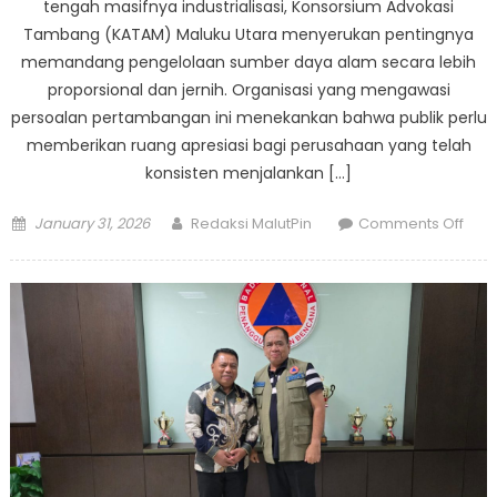
tengah masifnya industrialisasi, Konsorsium Advokasi
Tambang (KATAM) Maluku Utara menyerukan pentingnya
memandang pengelolaan sumber daya alam secara lebih
proporsional dan jernih. ​Organisasi yang mengawasi
persoalan pertambangan ini menekankan bahwa publik perlu
memberikan ruang apresiasi bagi perusahaan yang telah
konsisten menjalankan […]
Posted
Author
on
January 31, 2026
Redaksi MalutPin
Comments Off
on
Tak
Han
Kritik
KAT
Malu
Utar
Ajak
Publ
Adil
Meli