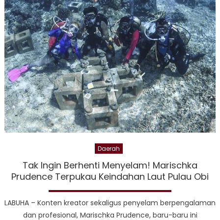
Ana
Nege
Kawa
Kom
Hari
Nick
Dal
Mom
Hari
Gizi
Nasi
202
Daerah
Tak Ingin Berhenti Menyelam! Marischka
Prudence Terpukau Keindahan Laut Pulau Obi
LABUHA – Konten kreator sekaligus penyelam berpengalaman
dan profesional, Marischka Prudence, baru-baru ini