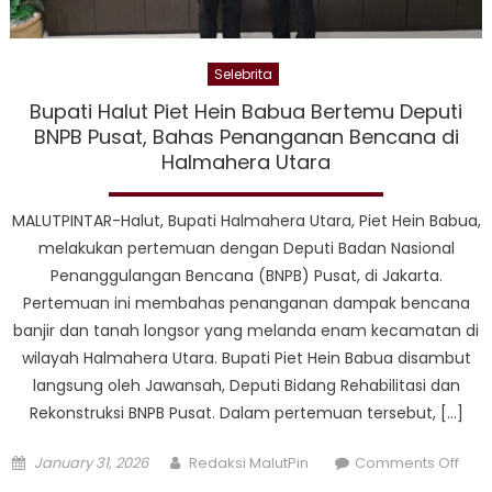
Kont
Sekt
Per
Selebrita
Bupati Halut Piet Hein Babua Bertemu Deputi
BNPB Pusat, Bahas Penanganan Bencana di
Halmahera Utara
MALUTPINTAR-Halut, Bupati Halmahera Utara, Piet Hein Babua,
melakukan pertemuan dengan Deputi Badan Nasional
Penanggulangan Bencana (BNPB) Pusat, di Jakarta.
Pertemuan ini membahas penanganan dampak bencana
banjir dan tanah longsor yang melanda enam kecamatan di
wilayah Halmahera Utara. Bupati Piet Hein Babua disambut
langsung oleh Jawansah, Deputi Bidang Rehabilitasi dan
Rekonstruksi BNPB Pusat. Dalam pertemuan tersebut, […]
Posted
Author
on
January 31, 2026
Redaksi MalutPin
Comments Off
on
Bupa