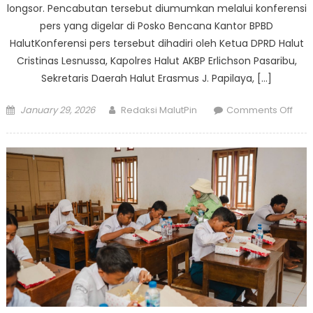
longsor. Pencabutan tersebut diumumkan melalui konferensi
pers yang digelar di Posko Bencana Kantor BPBD
HalutKonferensi pers tersebut dihadiri oleh Ketua DPRD Halut
Cristinas Lesnussa, Kapolres Halut AKBP Erlichson Pasaribu,
Sekretaris Daerah Halut Erasmus J. Papilaya, […]
Posted
Author
on
January 29, 2026
Redaksi MalutPin
Comments Off
on
Stat
Tan
Daru
Ben
Res
Dica
Pem
Halu