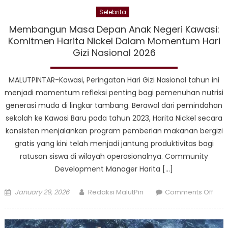
Selebrita
Membangun Masa Depan Anak Negeri Kawasi:
Komitmen Harita Nickel Dalam Momentum Hari
Gizi Nasional 2026
MALUTPINTAR-Kawasi, Peringatan Hari Gizi Nasional tahun ini
menjadi momentum refleksi penting bagi pemenuhan nutrisi
generasi muda di lingkar tambang. Berawal dari pemindahan
sekolah ke Kawasi Baru pada tahun 2023, Harita Nickel secara
konsisten menjalankan program pemberian makanan bergizi
gratis yang kini telah menjadi jantung produktivitas bagi
ratusan siswa di wilayah operasionalnya. Community
Development Manager Harita […]
Posted
Author
on
January 29, 2026
Redaksi MalutPin
Comments Off
on
Mem
Mas
Dep