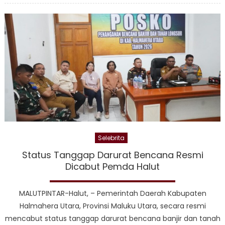
Halu
Piet
Hein
Bab
Ber
Depu
BNP
Pusa
Bah
Pen
Ben
di
Selebrita
Hal
Status Tanggap Darurat Bencana Resmi
Utar
Dicabut Pemda Halut
MALUTPINTAR-Halut, – Pemerintah Daerah Kabupaten
Halmahera Utara, Provinsi Maluku Utara, secara resmi
mencabut status tanggap darurat bencana banjir dan tanah