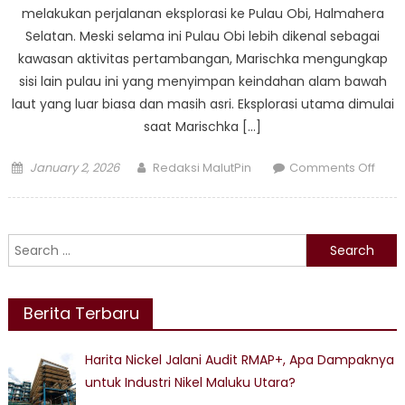
melakukan perjalanan eksplorasi ke Pulau Obi, Halmahera
Selatan. Meski selama ini Pulau Obi lebih dikenal sebagai
kawasan aktivitas pertambangan, Marischka mengungkap
sisi lain pulau ini yang menyimpan keindahan alam bawah
laut yang luar biasa dan masih asri. Eksplorasi utama dimulai
saat Marischka […]
Posted
Author
on
January 2, 2026
Redaksi MalutPin
Comments Off
on
Tak
Ingin
Berhe
Search
Meny
for:
Mari
Prud
Berita Terbaru
Terp
Kein
Laut
Harita Nickel Jalani Audit RMAP+, Apa Dampaknya
Pula
untuk Industri Nikel Maluku Utara?
Obi