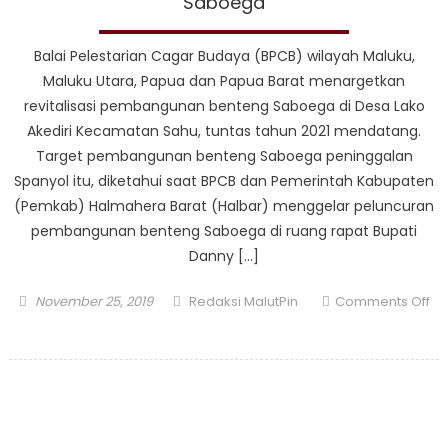
Saboega
Balai Pelestarian Cagar Budaya (BPCB) wilayah Maluku,
Maluku Utara, Papua dan Papua Barat menargetkan
revitalisasi pembangunan benteng Saboega di Desa Lako
Akediri Kecamatan Sahu, tuntas tahun 2021 mendatang.
Target pembangunan benteng Saboega peninggalan
Spanyol itu, diketahui saat BPCB dan Pemerintah Kabupaten
(Pemkab) Halmahera Barat (Halbar) menggelar peluncuran
pembangunan benteng Saboega di ruang rapat Bupati
Danny […]
Posted
Author
November 25, 2019
Redaksi MalutPin
Comments Off
on
on
Pemkab
Halmahera
Barat
Revitalisasi
Benteng