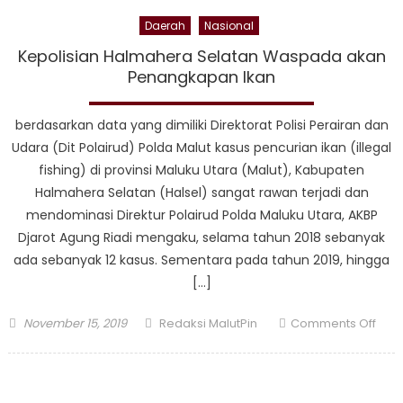
Daerah
Nasional
Kepolisian Halmahera Selatan Waspada akan
Penangkapan Ikan
berdasarkan data yang dimiliki Direktorat Polisi Perairan dan
Udara (Dit Polairud) Polda Malut kasus pencurian ikan (illegal
fishing) di provinsi Maluku Utara (Malut), Kabupaten
Halmahera Selatan (Halsel) sangat rawan terjadi dan
mendominasi Direktur Polairud Polda Maluku Utara, AKBP
Djarot Agung Riadi mengaku, selama tahun 2018 sebanyak
ada sebanyak 12 kasus. Sementara pada tahun 2019, hingga
[…]
Posted
Author
on
November 15, 2019
Redaksi MalutPin
Comments Off
on
Kepo
Hal
Sela