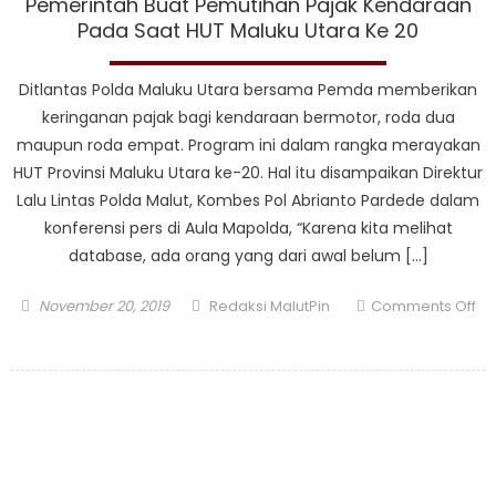
Pemerintah Buat Pemutihan Pajak Kendaraan
Pada Saat HUT Maluku Utara Ke 20
Ditlantas Polda Maluku Utara bersama Pemda memberikan
keringanan pajak bagi kendaraan bermotor, roda dua
maupun roda empat. Program ini dalam rangka merayakan
HUT Provinsi Maluku Utara ke-20. Hal itu disampaikan Direktur
Lalu Lintas Polda Malut, Kombes Pol Abrianto Pardede dalam
konferensi pers di Aula Mapolda, “Karena kita melihat
database, ada orang yang dari awal belum […]
Posted
Author
November 20, 2019
Redaksi MalutPin
Comments Off
on
on
Pemerintah
Buat
Pemutihan
Pajak
Kendaraan
Pada