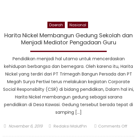
Daerah
Nasional
Harita Nickel Membangun Gedung Sekolah dan
Menjadi Mediator Pengadaan Guru
Pendidikan menjadi hal utama untuk mencerdaskan
kehidupan berbangsa dan bernegara. Oleh karena itu, Harita
Nickel yang terdiri dari PT Trimegah Bangun Persada dan PT
Megah Surya Pertiwi terus melakukan kegiatan Corporate
Social Responsibilty (CSR) di bidang pendidikan, Dalam hal ini,
Harita Nickel membangun gedung sebagai sarana
pendidikan di Desa Kawasi. Gedung tersebut berada tepat di
samping […]
Posted
Author
on
November 6, 2019
Redaksi MalutPin
Comments Off
on
Harit