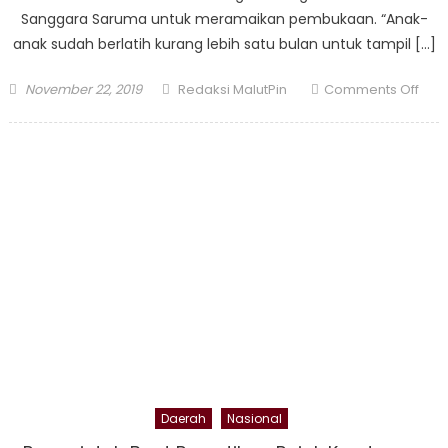
Sanggara Saruma untuk meramaikan pembukaan. “Anak-
anak sudah berlatih kurang lebih satu bulan untuk tampil […]
Posted
Author
on
November 22, 2019
Redaksi MalutPin
Comments Off
on
Pem
HKG
PKK
ke-
47
aka
dira
oleh
110
pena
Daerah
Nasional