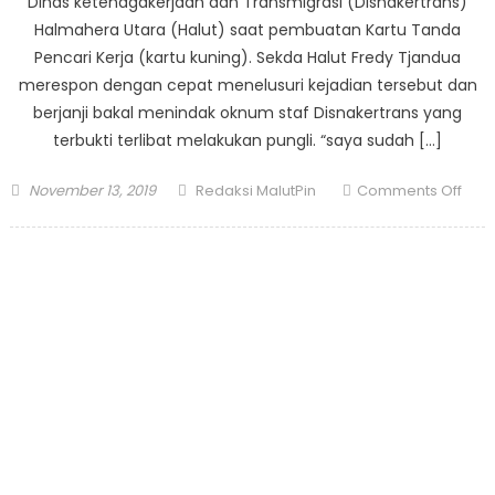
Dinas ketenagakerjaan dan Transmigrasi (Disnakertrans)
Halmahera Utara (Halut) saat pembuatan Kartu Tanda
Pencari Kerja (kartu kuning). Sekda Halut Fredy Tjandua
merespon dengan cepat menelusuri kejadian tersebut dan
berjanji bakal menindak oknum staf Disnakertrans yang
terbukti terlibat melakukan pungli. “saya sudah […]
Posted
Author
on
November 13, 2019
Redaksi MalutPin
Comments Off
on
Sek
Halu
Janji
Tind
Okn
Staf
Disn
Terli
Pung