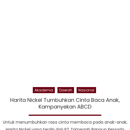
Malu
Salu
45
Unit
Sep
Moto
ke
Bha
Polr
Jaja
Akademia
Daerah
Nasional
Harita Nickel Tumbuhkan Cinta Baca Anak,
Kampanyekan ABCD
Untuk menumbuhkan rasa cinta membaca pada anak-anak,
Harita Nickel yang terdiri dari PT Trimegah Bangun Persada