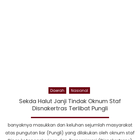
Was
aka
Pen
Ikan
Daerah
Nasional
Sekda Halut Janji Tindak Oknum Staf
Disnakertras Terlibat Pungli
banyaknya masukkan dan keluhan sejumlah masyarakat
atas pungutan liar (Pungli) yang dilakukan oleh oknum staf