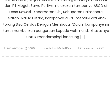
dan PT Megah Surya Pertiwi melakukan kampanye ABCD di
Desa Kawasi, Kecamatan Obi, Kabupaten Halmahera
Selatan, Maluku Utara, Kampanye ABCD memiliki arti Anak
torang Bisa Cerdas Dengan Membaca. “Dalam kampanye ini
kami memberikan pengertian kepada wali murid, khususnya
untuk mendampingi langsung […]
Posted
Author
on
November 8, 2019
Redaksi MalutPin
Comments Off
on
Harit
Nicke
Tum
Cint
Bac
Anak
Kam
ABC