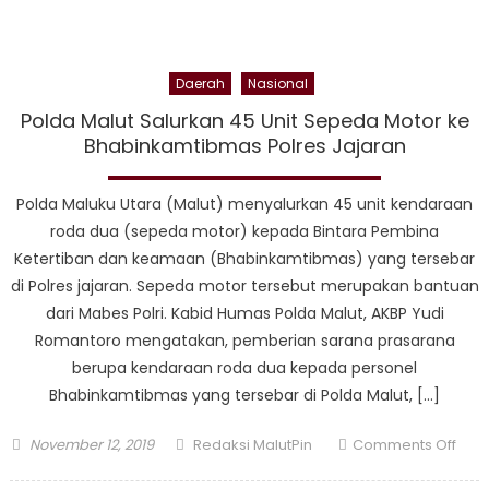
Daerah
Nasional
Polda Malut Salurkan 45 Unit Sepeda Motor ke
Bhabinkamtibmas Polres Jajaran
Polda Maluku Utara (Malut) menyalurkan 45 unit kendaraan
roda dua (sepeda motor) kepada Bintara Pembina
Ketertiban dan keamaan (Bhabinkamtibmas) yang tersebar
di Polres jajaran. Sepeda motor tersebut merupakan bantuan
dari Mabes Polri. Kabid Humas Polda Malut, AKBP Yudi
Romantoro mengatakan, pemberian sarana prasarana
berupa kendaraan roda dua kepada personel
Bhabinkamtibmas yang tersebar di Polda Malut, […]
Posted
Author
on
November 12, 2019
Redaksi MalutPin
Comments Off
on
Pold