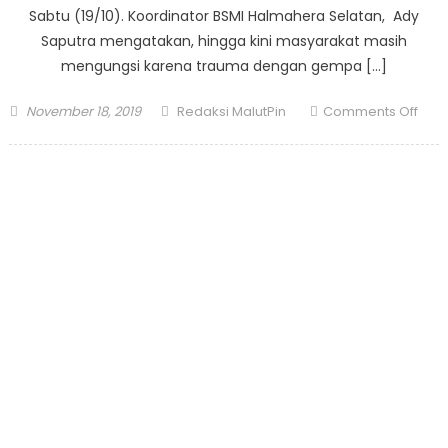
Sabtu (19/10). Koordinator BSMI Halmahera Selatan, Ady
Saputra mengatakan, hingga kini masyarakat masih
mengungsi karena trauma dengan gempa […]
Posted
Author
on
November 18, 2019
Redaksi MalutPin
Comments Off
on
BSMI
Buk
Kela
Daru
dan
Tra
Heal
Bagi
Kor
Gem
Malu