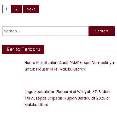
Nicke
Posts
Mem
1
2
Next
Ged
pagination
Seko
dan
Search
Menj
for:
Medi
Pen
Berita Terbaru
Guru
Harita Nickel Jalani Audit RMAP+, Apa Dampaknya
untuk Industri Nikel Maluku Utara?
Jaga Kedaulatan Ekonomi di Wilayah 3T, BI dan
TNI AL Lepas Ekspedisi Rupiah Berdaulat 2026 di
Maluku Utara