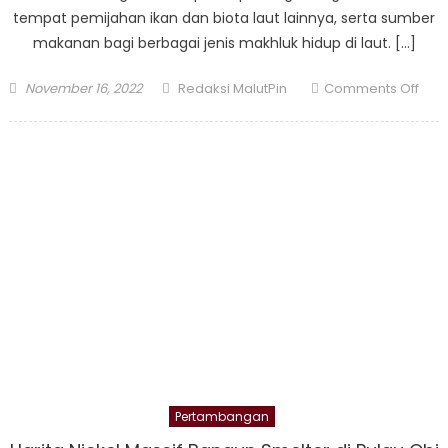
tempat pemijahan ikan dan biota laut lainnya, serta sumber
makanan bagi berbagai jenis makhluk hidup di laut. […]
Posted
Author
on
November 16, 2022
Redaksi MalutPin
Comments Off
on
Hari
Nick
Ting
Keh
Biot
Laut
Obi
Mela
Ter
Kar
Bua
Pertambangan