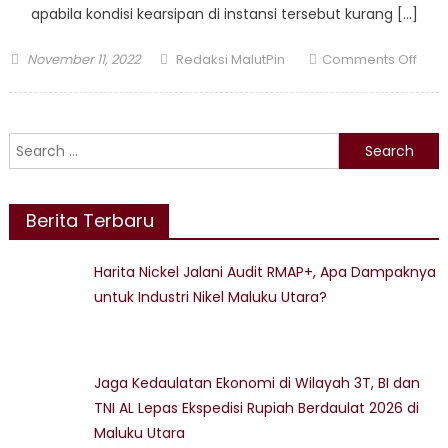
apabila kondisi kearsipan di instansi tersebut kurang […]
Posted
Author
on
November 11, 2022
Redaksi MalutPin
Comments Off
on
Pem
Malu
Utar
Search
butu
for:
ban
SDM
Berita Terbaru
untu
prof
arsip
Harita Nickel Jalani Audit RMAP+, Apa Dampaknya
untuk Industri Nikel Maluku Utara?
Jaga Kedaulatan Ekonomi di Wilayah 3T, BI dan
TNI AL Lepas Ekspedisi Rupiah Berdaulat 2026 di
Maluku Utara