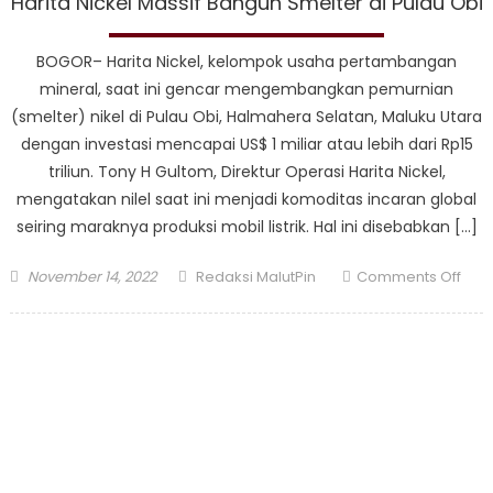
Harita Nickel Massif Bangun Smelter di Pulau Obi
BOGOR– Harita Nickel, kelompok usaha pertambangan
mineral, saat ini gencar mengembangkan pemurnian
(smelter) nikel di Pulau Obi, Halmahera Selatan, Maluku Utara
dengan investasi mencapai US$ 1 miliar atau lebih dari Rp15
triliun. Tony H Gultom, Direktur Operasi Harita Nickel,
mengatakan nilel saat ini menjadi komoditas incaran global
seiring maraknya produksi mobil listrik. Hal ini disebabkan […]
Posted
Author
on
November 14, 2022
Redaksi MalutPin
Comments Off
on
Hari
Nick
Mass
Ban
Smel
di
Pula
Obi