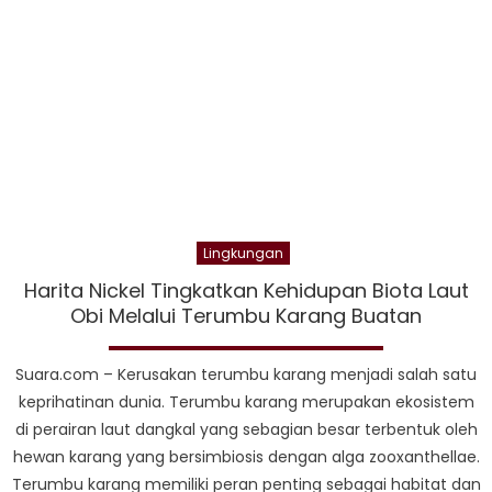
Per
Hilir
Nike
Just
Buk
1.00
Low
Kerj
Lingkungan
Harita Nickel Tingkatkan Kehidupan Biota Laut
Obi Melalui Terumbu Karang Buatan
Suara.com – Kerusakan terumbu karang menjadi salah satu
keprihatinan dunia. Terumbu karang merupakan ekosistem
di perairan laut dangkal yang sebagian besar terbentuk oleh
hewan karang yang bersimbiosis dengan alga zooxanthellae.
Terumbu karang memiliki peran penting sebagai habitat dan