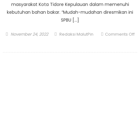
masyarakat Kota Tidore Kepulauan dalam memenuhi
kebutuhan bahan bakar. “Mudah-mudahan diresmikan ini
SPBU […]
Posted
Author
November 24, 2022
Redaksi MalutPin
Comments Off
on
on
SPBU
Kompak
di
Tuguiha
Mulai
Beroperasi,
Diresmikan
Wali
Kota
Tidore