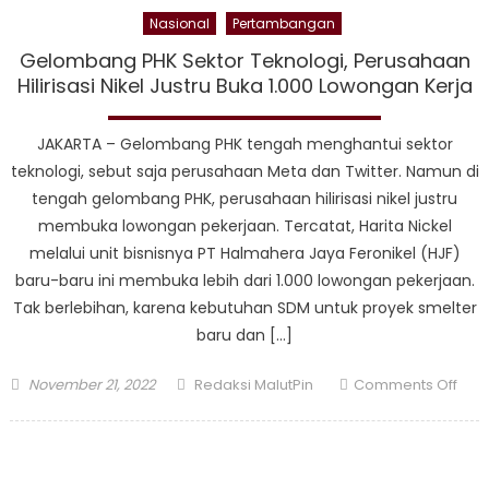
Nasional
Pertambangan
Gelombang PHK Sektor Teknologi, Perusahaan
Hilirisasi Nikel Justru Buka 1.000 Lowongan Kerja
JAKARTA – Gelombang PHK tengah menghantui sektor
teknologi, sebut saja perusahaan Meta dan Twitter. Namun di
tengah gelombang PHK, perusahaan hilirisasi nikel justru
membuka lowongan pekerjaan. Tercatat, Harita Nickel
melalui unit bisnisnya PT Halmahera Jaya Feronikel (HJF)
baru-baru ini membuka lebih dari 1.000 lowongan pekerjaan.
Tak berlebihan, karena kebutuhan SDM untuk proyek smelter
baru dan […]
Posted
Author
on
November 21, 2022
Redaksi MalutPin
Comments Off
on
Gel
PHK
Sekt
Tekn