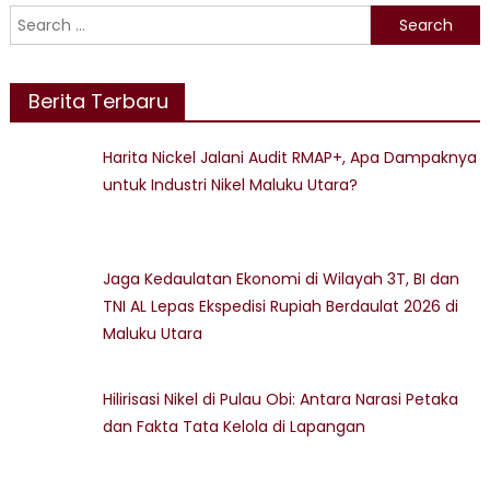
Utara,
Search
Wagu
for:
Pesan
Pelay
Berita Terbaru
deng
Sepe
Hati
Harita Nickel Jalani Audit RMAP+, Apa Dampaknya
untuk Industri Nikel Maluku Utara?
Jaga Kedaulatan Ekonomi di Wilayah 3T, BI dan
TNI AL Lepas Ekspedisi Rupiah Berdaulat 2026 di
Maluku Utara
Hilirisasi Nikel di Pulau Obi: Antara Narasi Petaka
dan Fakta Tata Kelola di Lapangan