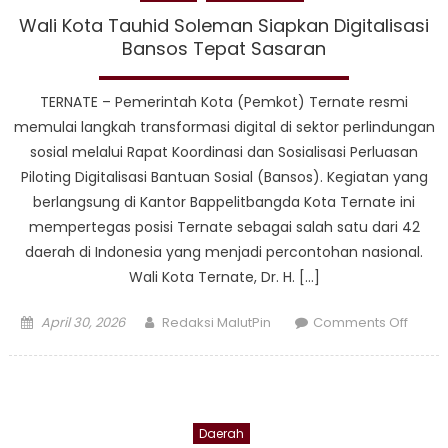
Ibu
Wali Kota Tauhid Soleman Siapkan Digitalisasi
Petani
Bansos Tepat Sasaran
dan
Nelaya
TERNATE – Pemerintah Kota (Pemkot) Ternate resmi
Soligi
memulai langkah transformasi digital di sektor perlindungan
Protes,
sosial melalui Rapat Koordinasi dan Sosialisasi Perluasan
Situasi
Piloting Digitalisasi Bantuan Sosial (Bansos). Kegiatan yang
Sempa
Mema
berlangsung di Kantor Bappelitbangda Kota Ternate ini
mempertegas posisi Ternate sebagai salah satu dari 42
daerah di Indonesia yang menjadi percontohan nasional.
Wali Kota Ternate, Dr. H. […]
Posted
Author
on
April 30, 2026
Redaksi MalutPin
Comments Off
on
Wali
Kota
Tauhi
Sole
Daerah
Siapk