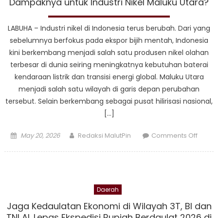
Dampaknya untuk Industri Nikel Maluku Utara?
LABUHA – Industri nikel di Indonesia terus berubah. Dari yang
sebelumnya berfokus pada ekspor bijih mentah, Indonesia
kini berkembang menjadi salah satu produsen nikel olahan
terbesar di dunia seiring meningkatnya kebutuhan baterai
kendaraan listrik dan transisi energi global. Maluku Utara
menjadi salah satu wilayah di garis depan perubahan
tersebut. Selain berkembang sebagai pusat hilirisasi nasional,
[…]
Posted
Author
on
May 20, 2026
Redaksi MalutPin
Comments Off
on
Harita
Nickel
Jalani
Audit
Daerah
RMAP+
Apa
Jaga Kedaulatan Ekonomi di Wilayah 3T, BI dan
Damp
TNI AL Lepas Ekspedisi Rupiah Berdaulat 2026 di