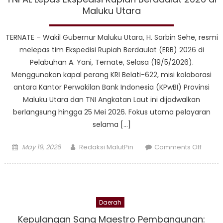
untuk
Maluku Utara
Industr
Nikel
TERNATE – Wakil Gubernur Maluku Utara, H. Sarbin Sehe, resmi
Maluk
melepas tim Ekspedisi Rupiah Berdaulat (ERB) 2026 di
Utara
Pelabuhan A. Yani, Ternate, Selasa (19/5/2026).
Menggunakan kapal perang KRI Belati-622, misi kolaborasi
antara Kantor Perwakilan Bank Indonesia (KPwBI) Provinsi
Maluku Utara dan TNI Angkatan Laut ini dijadwalkan
berlangsung hingga 25 Mei 2026. Fokus utama pelayaran
selama […]
Posted
Author
on
May 19, 2026
Redaksi MalutPin
Comments Off
on
Jaga
Kedau
Ekono
di
Daerah
Wilay
3T,
Kepulangan Sang Maestro Pembangunan: