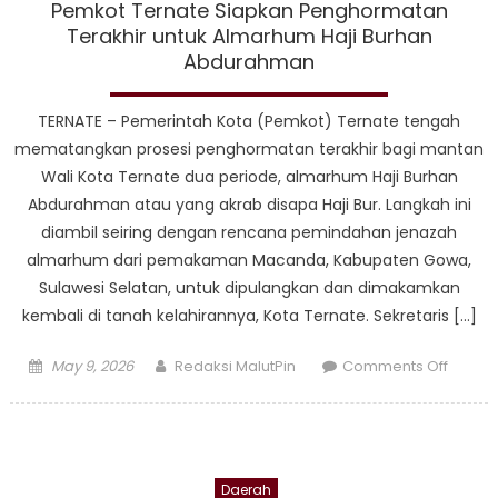
Almar
Pemkot Ternate Siapkan Penghormatan
Burha
Terakhir untuk Almarhum Haji Burhan
Abdur
Abdurahman
Dimak
di
TERNATE – Pemerintah Kota (Pemkot) Ternate tengah
Ternat
mematangkan prosesi penghormatan terakhir bagi mantan
Wali Kota Ternate dua periode, almarhum Haji Burhan
Abdurahman atau yang akrab disapa Haji Bur. Langkah ini
diambil seiring dengan rencana pemindahan jenazah
almarhum dari pemakaman Macanda, Kabupaten Gowa,
Sulawesi Selatan, untuk dipulangkan dan dimakamkan
kembali di tanah kelahirannya, Kota Ternate. Sekretaris […]
Posted
Author
on
May 9, 2026
Redaksi MalutPin
Comments Off
on
Pemko
Ternat
Siapka
Pengh
Daerah
Terakhi