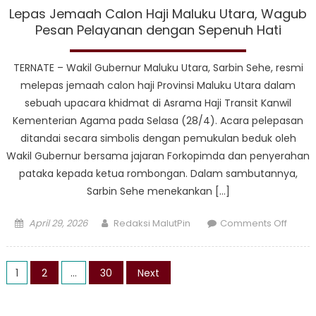
Digital
Lepas Jemaah Calon Haji Maluku Utara, Wagub
Banso
Pesan Pelayanan dengan Sepenuh Hati
Tepat
Sasar
TERNATE – Wakil Gubernur Maluku Utara, Sarbin Sehe, resmi
melepas jemaah calon haji Provinsi Maluku Utara dalam
sebuah upacara khidmat di Asrama Haji Transit Kanwil
Kementerian Agama pada Selasa (28/4). Acara pelepasan
ditandai secara simbolis dengan pemukulan beduk oleh
Wakil Gubernur bersama jajaran Forkopimda dan penyerahan
pataka kepada ketua rombongan. Dalam sambutannya,
Sarbin Sehe menekankan […]
Posted
Author
on
April 29, 2026
Redaksi MalutPin
Comments Off
on
Lepas
Jema
Posts
Calon
1
2
…
30
Next
Haji
pagination
Maluk