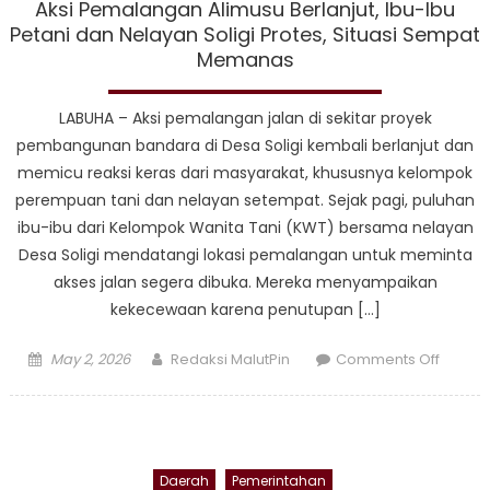
Aksi Pemalangan Alimusu Berlanjut, Ibu-Ibu
Transf
Petani dan Nelayan Soligi Protes, Situasi Sempat
Pelay
Memanas
Publik
LABUHA – Aksi pemalangan jalan di sekitar proyek
pembangunan bandara di Desa Soligi kembali berlanjut dan
memicu reaksi keras dari masyarakat, khususnya kelompok
perempuan tani dan nelayan setempat. Sejak pagi, puluhan
ibu-ibu dari Kelompok Wanita Tani (KWT) bersama nelayan
Desa Soligi mendatangi lokasi pemalangan untuk meminta
akses jalan segera dibuka. Mereka menyampaikan
kekecewaan karena penutupan […]
Posted
Author
on
May 2, 2026
Redaksi MalutPin
Comments Off
on
Aksi
Pemal
Alimus
Berlanj
Daerah
Pemerintahan
Ibu-