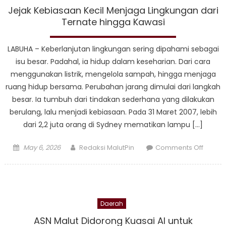
Halsel
Jejak Kebiasaan Kecil Menjaga Lingkungan dari
Sebut
Ternate hingga Kawasi
Klarifik
Arifin
LABUHA – Keberlanjutan lingkungan sering dipahami sebagai
Saroa
isu besar. Padahal, ia hidup dalam keseharian. Dari cara
Patahk
menggunakan listrik, mengelola sampah, hingga menjaga
Opini
ruang hidup bersama. Perubahan jarang dimulai dari langkah
Negati
besar. Ia tumbuh dari tindakan sederhana yang dilakukan
berulang, lalu menjadi kebiasaan. Pada 31 Maret 2007, lebih
dari 2,2 juta orang di Sydney mematikan lampu […]
Posted
Author
on
May 6, 2026
Redaksi MalutPin
Comments Off
on
Jejak
Kebia
Kecil
Menja
Daerah
Lingku
dari
ASN Malut Didorong Kuasai AI untuk