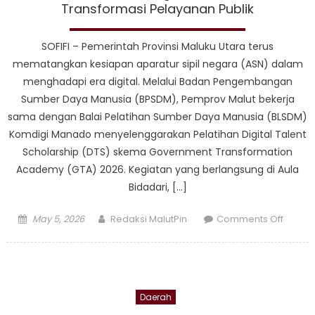
Ternat
Transformasi Pelayanan Publik
hingga
Kawas
SOFIFI – Pemerintah Provinsi Maluku Utara terus
mematangkan kesiapan aparatur sipil negara (ASN) dalam
menghadapi era digital. Melalui Badan Pengembangan
Sumber Daya Manusia (BPSDM), Pemprov Malut bekerja
sama dengan Balai Pelatihan Sumber Daya Manusia (BLSDM)
Komdigi Manado menyelenggarakan Pelatihan Digital Talent
Scholarship (DTS) skema Government Transformation
Academy (GTA) 2026. Kegiatan yang berlangsung di Aula
Bidadari, […]
Posted
Author
on
May 5, 2026
Redaksi MalutPin
Comments Off
on
ASN
Malut
Didoro
Kuasai
Daerah
AI
untuk