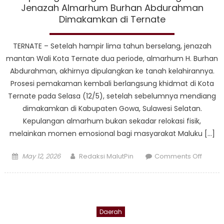
BI
Jenazah Almarhum Burhan Abdurahman
dan
Dimakamkan di Ternate
TNI
AL
TERNATE – Setelah hampir lima tahun berselang, jenazah
Lepas
mantan Wali Kota Ternate dua periode, almarhum H. Burhan
Eksped
Abdurahman, akhirnya dipulangkan ke tanah kelahirannya.
Rupia
Prosesi pemakaman kembali berlangsung khidmat di Kota
Berdau
2026
Ternate pada Selasa (12/5), setelah sebelumnya mendiang
di
dimakamkan di Kabupaten Gowa, Sulawesi Selatan.
Maluk
Kepulangan almarhum bukan sekadar relokasi fisik,
Utara
melainkan momen emosional bagi masyarakat Maluku […]
Posted
Author
on
May 12, 2026
Redaksi MalutPin
Comments Off
on
Kepul
Sang
Maest
Pemba
Daerah
Jenaz