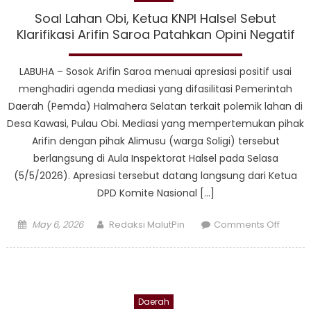
untuk
Soal Lahan Obi, Ketua KNPI Halsel Sebut
Almar
Klarifikasi Arifin Saroa Patahkan Opini Negatif
Haji
Burhan
LABUHA – Sosok Arifin Saroa menuai apresiasi positif usai
Abdur
menghadiri agenda mediasi yang difasilitasi Pemerintah
Daerah (Pemda) Halmahera Selatan terkait polemik lahan di
Desa Kawasi, Pulau Obi. Mediasi yang mempertemukan pihak
Arifin dengan pihak Alimusu (warga Soligi) tersebut
berlangsung di Aula Inspektorat Halsel pada Selasa
(5/5/2026). Apresiasi tersebut datang langsung dari Ketua
DPD Komite Nasional […]
Posted
Author
on
May 6, 2026
Redaksi MalutPin
Comments Off
on
Soal
Lahan
Obi,
Ketua
Daerah
KNPI