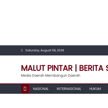
Skip
to
content
Saturday, August 08, 2026
MALUT PINTAR | BERITA
Media Daerah Membangun Daerah
NASIONAL
INTERNASIONAL
HUKUM