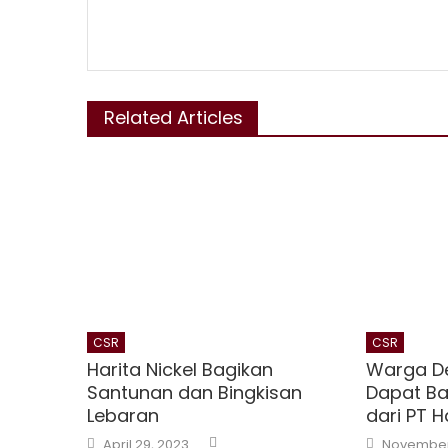
Related Articles
CSR
CSR
Harita Nickel Bagikan
Warga D
Santunan dan Bingkisan
Dapat B
Lebaran
dari PT H
Author
Posted
Posted
April 29, 2023
November 