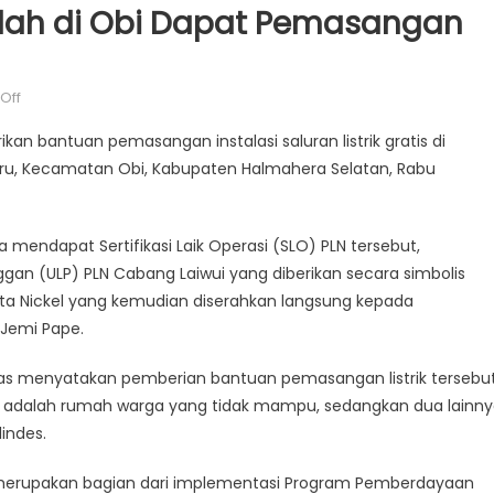
lah di Obi Dapat Pemasangan
on
Off
Puluhan
kan bantuan pemasangan instalasi saluran listrik gratis di
Rumah
ru, Kecamatan Obi, Kabupaten Halmahera Selatan, Rabu
dan
Sekolah
di
mendapat Sertifikasi Laik Operasi (SLO) PLN tersebut,
Obi
an (ULP) PLN Cabang Laiwui yang diberikan secara simbolis
Dapat
Pemasangan
ita Nickel yang kemudian diserahkan langsung kepada
Listrik
 Jemi Pape.
Gratis
homas menyatakan pemberian bantuan pemasangan listrik tersebu
a adalah rumah warga yang tidak mampu, sedangkan dua lainn
indes.
i merupakan bagian dari implementasi Program Pemberdayaan