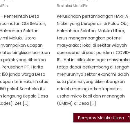
on
tPin
Redaksi MalutPin
 – Pemerintah Desa
Perusahaan pertambangan HARITA
ecamatan Obi Selatan,
Nickel yang beroperasi di Pulau Obi,
Halmahera Selatan
Halmahera Selatan, Maluku Utara,
vinsi Maluku Utara
terus mengembangkan potensi
enyampaikan ucapan
masyarakat lokal di sekitar wilayah
h atas bingkisan bantuan
operasional di saat pandemi COVID
n pokok yang diberikan
19. Hal ini dilakukan agar masyaraka
Perusahan PT. Harita
tetap dapat berkembang di tengah
k 150 janda warga Desa
menurunnya sektor ekonomi. Salah
Ucapan terimakasih atas
satu potensi yang dikembangkan
150 paket Sembako itu
adalah meningkatkan kapasitas
n langsung Kepala Desa
usaha mikro kecil dan menengah
ades), Zet […]
(UMKM) di Desa […]
Pemprov Maluku Utara butuh banyak SDM untuk profesi arsiparis