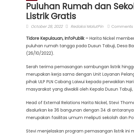
Puluhan Rumah dan Seko
Listrik Gratis
Posted
Author
October 28, 2022
Redaksi MalutPin
Comments 
on
Tidore Kepulauan, InfoPublik –
Harita Nickel memberi
puluhan rumah tangga pada Dusun Tabuji, Desa Ba
(26/10/2022).
Serah terima pemasangan sambungan listrik hingga 
merupakan kerja sama dengan Unit Layanan Pelangg
pihak ULP PLN Cabang Laiwui kepada perwakilan Har
masyarakat yang diwakili oleh Kepala Dusun Tabuji,
Head of External Relations Harita Nickel, Stevi T
disalurkan ke 36 bangunan dengan 34 di antarany
merupakan fasilitas umum meliputi sekolah dan Pol
Stevi menjelaskan program pemasangan listrik in