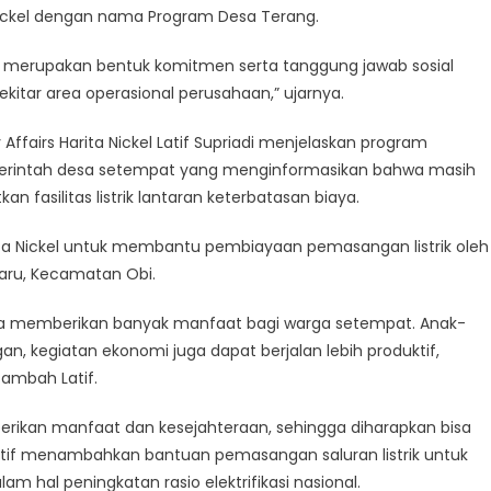
a Nickel dengan nama Program Desa Terang.
ini merupakan bentuk komitmen serta tanggung jawab sosial
ekitar area operasional perusahaan,” ujarnya.
airs Harita Nickel Latif Supriadi menjelaskan program
pemerintah desa setempat yang menginformasikan bahwa masih
fasilitas listrik lantaran keterbatasan biaya.
ita Nickel untuk membantu pembiayaan pemasangan listrik oleh
Baru, Kecamatan Obi.
unya memberikan banyak manfaat bagi warga setempat. Anak-
n, kegiatan ekonomi juga dapat berjalan lebih produktif,
tambah Latif.
mberikan manfaat dan kesejahteraan, sehingga diharapkan bisa
atif menambahkan bantuan pemasangan saluran listrik untuk
 hal peningkatan rasio elektrifikasi nasional.