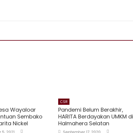
CSR
esa Wayaloar
Pandemi Belum Berakhir,
antuan Sembako
HARITA Berdayakan UMKM d
arita Nickel
Halmahera Selatan
Author
Author
Posted
5, 2021
September 17, 2020