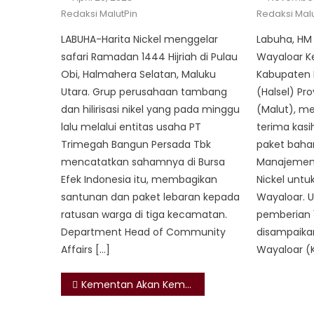
on
on
Redaksi MalutPin
Redaksi Malu
LABUHA-Harita Nickel menggelar
Labuha, HM
safari Ramadan 1444 Hijriah di Pulau
Wayaloar K
Obi, Halmahera Selatan, Maluku
Kabupaten 
Utara. Grup perusahaan tambang
(Halsel) Pro
dan hilirisasi nikel yang pada minggu
(Malut), m
lalu melalui entitas usaha PT
terima kasi
Trimegah Bangun Persada Tbk
paket baha
mencatatkan sahamnya di Bursa
Manajemen 
Efek Indonesia itu, membagikan
Nickel untu
santunan dan paket lebaran kepada
Wayaloar. 
ratusan warga di tiga kecamatan.
pemberian 
Department Head of Community
disampaika
Affairs […]
Wayaloar (K
Post
Kementan Akan Kembangkan Singkong di Maluku Utara
navigation