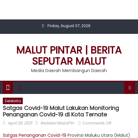
Skip
to
content
Friday, August 07, 2026
MALUT PINTAR | BERITA
SEPUTAR MALUT
Media Daerah Membangun Daerah
Selebrita
Satgas Covid-19 Malut Lakukan Monitoring
Penanganan Covid-19 di Kota Ternate
Posted
Author
on
April 29, 2021
Redaksi MalutPin
Comments Off
on
Satgas
Satgas Penanganan Covid-19
Provinsi Maluku Utara (Malut)
Covid-