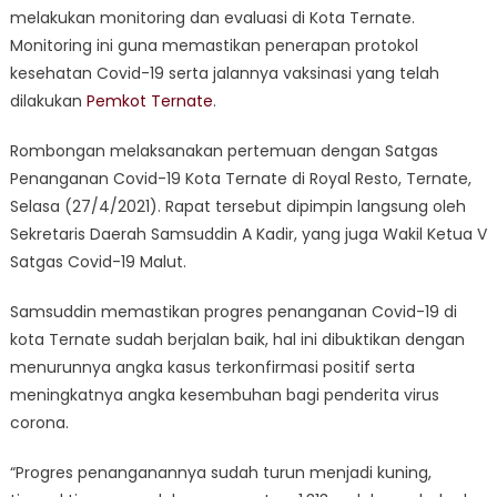
melakukan monitoring dan evaluasi di Kota Ternate.
19
Monitoring ini guna memastikan penerapan protokol
Malut
Lakukan
kesehatan Covid-19 serta jalannya vaksinasi yang telah
Monitoring
dilakukan
Pemkot Ternate
.
Penanganan
Covid-
Rombongan melaksanakan pertemuan dengan Satgas
19
Penanganan Covid-19 Kota Ternate di Royal Resto, Ternate,
di
Selasa (27/4/2021). Rapat tersebut dipimpin langsung oleh
Kota
Sekretaris Daerah Samsuddin A Kadir, yang juga Wakil Ketua V
Ternate
Satgas Covid-19 Malut.
Samsuddin memastikan progres penanganan Covid-19 di
kota Ternate sudah berjalan baik, hal ini dibuktikan dengan
menurunnya angka kasus terkonfirmasi positif serta
meningkatnya angka kesembuhan bagi penderita virus
corona.
“Progres penanganannya sudah turun menjadi kuning,