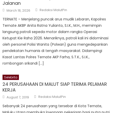
Jalanan
Author
Posted
Redaksi MalutPin
March 18, 2026
on
TERNATE – Menjelang puncak arus mudik Lebaran, Kapolres
Ternate AKBP Anita Ratna Yulianto, S.I.K., M.H., memimpin
langsung patroli sepeda motor dalam rangka Operasi
Ketupat Kie Raha 2026. Menariknya, patroli kali ini didominasi
oleh personel Polisi Wanita (Polwan) guna mengedepankan
pendekatan humanis di tengah masyarakat. Didampingi
Kasat Lantas Polres Ternate AKP Farha, S.T.K., S.I.K.,
rombongan srikandi […]
Selebrita
24 PERUSAHAAN DI MALUT SIAP TERIMA PELAMAR
KERJA
Author
Posted
Redaksi MalutPin
August 7, 2019
on
Sebanyak 24 perusahaan yang tersebar di Kota Ternate,
Maluku Utara membuka lowongan pekerjaan bagi putra putri