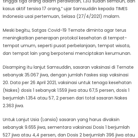
tinggal tiga orang dalam perawatan, 1.313 sudah sembuh, dan
kasus aktif tersisa 17 orang,” ujar Samsuddin kepada TIMES
Indonesia usai pertemuan, Selasa (27/4/2021) malam.
Meski begitu, Satgas Covid-19 Ternate diminta agar terus
meningkatkan penerapan protokol kesehatan di tempat-
tempat umum, seperti pusat perbelanjaan, tempat wisata,
dan tempat lain yang berpotensi menciptakan kerumunan.
Disamping itu lanjut Samsuddin, sasaran vaksinasi di Ternate
sebanyak 35.067 jiwa, dengan jumlah Faskes siap vaksinasi
20. Data per 26 April 2021, vaksinasi untuk tenaga kesehatan
(Nakes) dosis 1 sebanyak 1.559 jiwa atau 67,5 persen, dosis 1
berjumlah 1.354 atau 57, 2 persen dari total sasaran Nakes
2.363 jiwa.
Untuk Lanjut Usia (Lansia) sasaran yang harus divaksin
sebanyak 9.655 jiwa, sementara vaksinasi Dosis 1 berjumlah
527 jiwa atau 4,4 persen, dan Dosis 2 berjumlah 396 jiwa atau