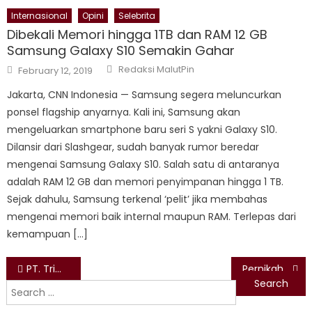
Internasional
Opini
Selebrita
Dibekali Memori hingga 1TB dan RAM 12 GB
Samsung Galaxy S10 Semakin Gahar
Author
Posted
Redaksi MalutPin
February 12, 2019
on
Jakarta, CNN Indonesia — Samsung segera meluncurkan
ponsel flagship anyarnya. Kali ini, Samsung akan
mengeluarkan smartphone baru seri S yakni Galaxy S10.
Dilansir dari Slashgear, sudah banyak rumor beredar
mengenai Samsung Galaxy S10. Salah satu di antaranya
adalah RAM 12 GB dan memori penyimpanan hingga 1 TB.
Sejak dahulu, Samsung terkenal ‘pelit’ jika membahas
mengenai memori baik internal maupun RAM. Terlepas dari
kemampuan […]
Post
PT. Trimegah Batalkan Rencana Pembuangan Limbah ke Laut
Pernikahan Anak Usia Dini Masih Terjadi di Malut
Search
navigation
for: