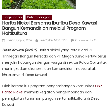
Lingkungan
Pertambangan
Harita Nickel Bersama Ibu-ibu Desa Kawasi
Bangun Kemandirian melalui Program
Holtikultura
Posted
Author
on
February 7, 2020
Redaksi MalutPin
Comments Off
on
Harita
Desa Kawasi (Malut)
. Harita Nickel yang terdiri dari PT
Nickel
Trimegah Bangun Persada dan PT Megah Surya Pertiwi terus
Bersa
menjalin hubungan dengan warga di sekitar Pulau Obi untuk
Ibu-
ibu
meningkatkan ekonomi dan kemandirian masyarakat,
Desa
khususnya di Desa Kawasi.
Kawasi
Bangun
Oleh karena itu, program pengembangan komunitas
CSR
Kemand
Harita Nickel
memiliki kegiatan pengembangan dan
melalui
peningkatan tanaman pangan serta holtikultura di Desa
Progra
Kawasi.
Holtikul