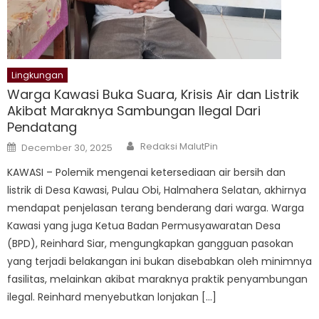
Lingkungan
Warga Kawasi Buka Suara, Krisis Air dan Listrik
Akibat Maraknya Sambungan Ilegal Dari
Pendatang
Author
Posted
Redaksi MalutPin
December 30, 2025
on
KAWASI – Polemik mengenai ketersediaan air bersih dan
listrik di Desa Kawasi, Pulau Obi, Halmahera Selatan, akhirnya
mendapat penjelasan terang benderang dari warga. Warga
Kawasi yang juga Ketua Badan Permusyawaratan Desa
(BPD), Reinhard Siar, mengungkapkan gangguan pasokan
yang terjadi belakangan ini bukan disebabkan oleh minimnya
fasilitas, melainkan akibat maraknya praktik penyambungan
ilegal. Reinhard menyebutkan lonjakan […]