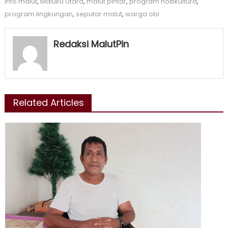
info malut
,
Maluku Utara
,
malut pintar
,
program holtikultura
,
program lingkungan
,
seputar malut
,
warga obi
Redaksi MalutPin
Related Articles