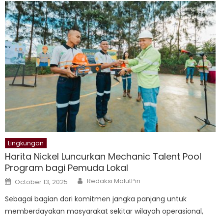
Lingkungan
Harita Nickel Luncurkan Mechanic Talent Pool
Program bagi Pemuda Lokal
Author
Posted
Redaksi MalutPin
October 13, 2025
on
Sebagai bagian dari komitmen jangka panjang untuk
memberdayakan masyarakat sekitar wilayah operasional,