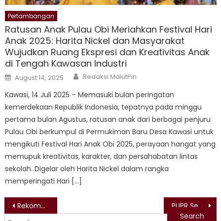
Pertambangan
Ratusan Anak Pulau Obi Meriahkan Festival Hari
Anak 2025: Harita Nickel dan Masyarakat
Wujudkan Ruang Ekspresi dan Kreativitas Anak
di Tengah Kawasan Industri
Author
Posted
Redaksi MalutPin
August 14, 2025
on
Kawasi, 14 Juli 2025 – Memasuki bulan peringatan
kemerdekaan Republik Indonesia, tepatnya pada minggu
pertama bulan Agustus, ratusan anak dari berbagai penjuru
Pulau Obi berkumpul di Permukiman Baru Desa Kawasi untuk
mengikuti Festival Hari Anak Obi 2025, perayaan hangat yang
memupuk kreativitas, karakter, dan persahabatan lintas
sekolah. Digelar oleh Harita Nickel dalam rangka
memperingati Hari […]
Post
Rekomendasi Ekspor Nikel diraih oleh Harita Group
PUPR Sediakan Dana Untuk Membangun Infrastruktur di Maluku Utara
Search