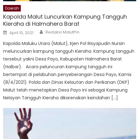
Daerah
Kapolda Malut Luncurkan Kampung Tangguh
Kieraha di Halmahera Barat
Author
Posted
Redaksi MalutPin
April 10, 2021
on
Kapolda Maluku Utara (Malut), Irjen Pol Risyapudin Nursin
meluncurkan kampung tangguh Kieraha. Kampung tangguh
tersebut yakni Desa Payo, Kabupaten Halmahera Barat
(Halbar). Acara peluncuran kampung tangguh ini
bertempat di pelabuhan penyeberangan Desa Payo, Kamis
(8/4/2021). Polda dan Dinas Kelautan dan Perikanan (DKP)
Malut telah menetapkan Desa Payo ini sebagai Kampung
Nelayan Tangguh Kieraha dikarenakan keindahan […]