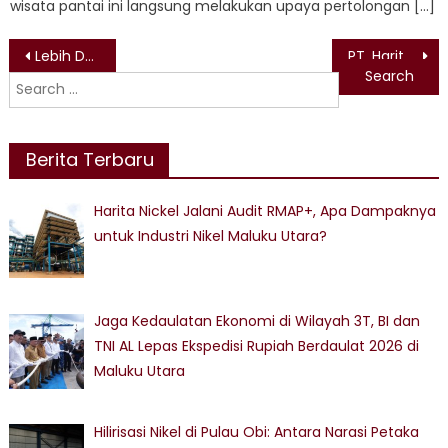
wisata pantai ini langsung melakukan upaya pertolongan […]
Post
Lebih Dari 100 Ribu Pelanggan Listrik di Maluku Dapat Diskon
PT. Harita Nickel Beri Kontribusi ke Polindes Desa Kawasi
Search
navigation
for:
Berita Terbaru
Harita Nickel Jalani Audit RMAP+, Apa Dampaknya
untuk Industri Nikel Maluku Utara?
Jaga Kedaulatan Ekonomi di Wilayah 3T, BI dan
TNI AL Lepas Ekspedisi Rupiah Berdaulat 2026 di
Maluku Utara
Hilirisasi Nikel di Pulau Obi: Antara Narasi Petaka