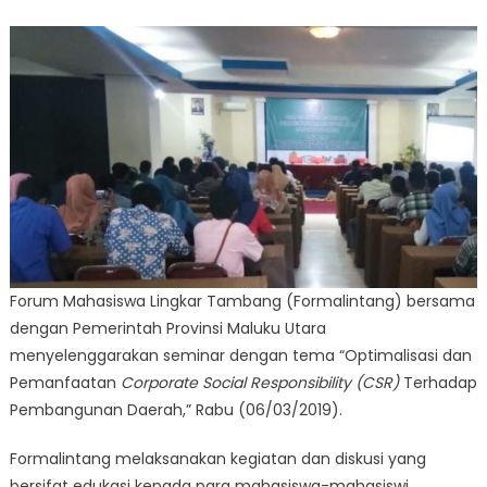
dan
Pemanfaata
CSR
terhadap
Daerah
Maluku
Utara
Forum Mahasiswa Lingkar Tambang (Formalintang) bersama
dengan Pemerintah Provinsi Maluku Utara
menyelenggarakan seminar dengan tema “Optimalisasi dan
Pemanfaatan
Corporate Social Responsibility (CSR)
Terhadap
Pembangunan Daerah,” Rabu (06/03/2019).
Formalintang melaksanakan kegiatan dan diskusi yang
bersifat edukasi kepada para mahasiswa-mahasiswi