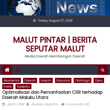
Skip
to
content
Friday, August 07, 2026
MALUT PINTAR | BERITA
SEPUTAR MALUT
Media Daerah Membangun Daerah
Akademia
Daerah
Hukum
Nasional
Olahraga
Opini
Politik
Selebrita
Optimalisasi dan Pemanfaatan CSR terhadap
Daerah Maluku Utara
Posted
Author
on
April 1, 2019
Redaksi MalutPin
Comments Off
on
Optimalisasi