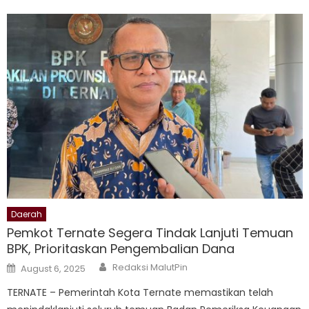
Daerah
Pemkot Ternate Segera Tindak Lanjuti Temuan
BPK, Prioritaskan Pengembalian Dana
Author
Posted
Redaksi MalutPin
August 6, 2025
on
TERNATE – Pemerintah Kota Ternate memastikan telah