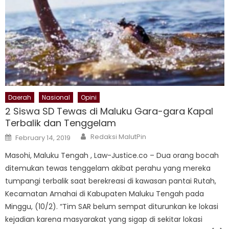
Daerah
Nasional
Opini
2 Siswa SD Tewas di Maluku Gara-gara Kapal
Terbalik dan Tenggelam
Author
Posted
Redaksi MalutPin
February 14, 2019
on
Masohi, Maluku Tengah , Law-Justice.co – Dua orang bocah
ditemukan tewas tenggelam akibat perahu yang mereka
tumpangi terbalik saat berekreasi di kawasan pantai Rutah,
Kecamatan Amahai di Kabupaten Maluku Tengah pada
Minggu, (10/2). “Tim SAR belum sempat diturunkan ke lokasi
kejadian karena masyarakat yang sigap di sekitar lokasi