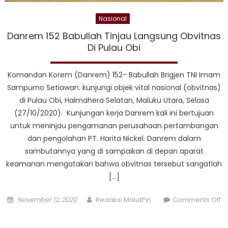
Nasional
Danrem 152 Babullah Tinjau Langsung Obvitnas
Di Pulau Obi
Komandan Korem (Danrem) 152- Babullah Brigjen TNI Imam
Sampurno Setiawan. kunjungi objek vital nasional (obvitnas)
di Pulau Obi, Halmahera Selatan, Maluku Utara, Selasa
(27/10/2020). Kunjungan kerja Danrem kali ini bertujuan
untuk meninjau pengamanan perusahaan pertambangan
dan pengolahan PT. Harita Nickel. Danrem dalam
sambutannya yang di sampaikan di depan aparat
keamanan mengatakan bahwa obvitnas tersebut sangatlah
[…]
Posted
Author
November 12, 2020
Redaksi MalutPin
Comments Off
on
on
Danrem