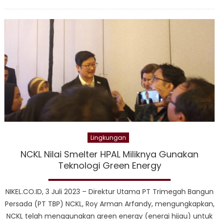
on
Harit
Nicke
Genc
Berd
Petan
di
Pulau
Obi
Lingkungan
NCKL Nilai Smelter HPAL Miliknya Gunakan
Teknologi Green Energy
NIKEL.CO.ID, 3 Juli 2023 – Direktur Utama PT Trimegah Bangun
Persada (PT TBP) NCKL, Roy Arman Arfandy, mengungkapkan,
NCKL telah menggunakan green energy (energi hijau) untuk