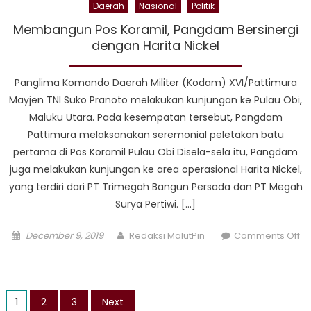
Daerah
Nasional
Politik
Membangun Pos Koramil, Pangdam Bersinergi
dengan Harita Nickel
Panglima Komando Daerah Militer (Kodam) XVI/Pattimura
Mayjen TNI Suko Pranoto melakukan kunjungan ke Pulau Obi,
Maluku Utara. Pada kesempatan tersebut, Pangdam
Pattimura melaksanakan seremonial peletakan batu
pertama di Pos Koramil Pulau Obi Disela-sela itu, Pangdam
juga melakukan kunjungan ke area operasional Harita Nickel,
yang terdiri dari PT Trimegah Bangun Persada dan PT Megah
Surya Pertiwi. […]
Posted
Author
December 9, 2019
Redaksi MalutPin
Comments Off
on
on
Membangun
Pos
Posts
Koramil,
1
2
3
Next