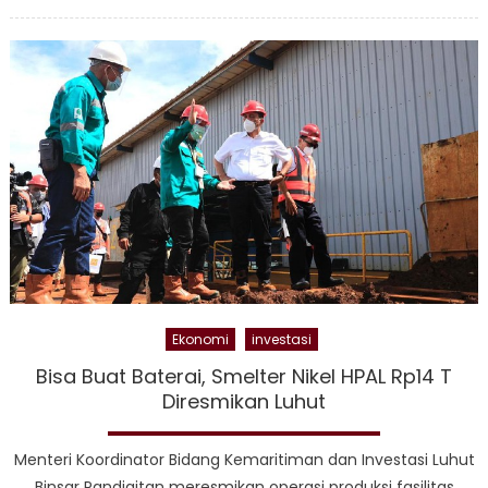
on
Robby
Strate
Utama
TBP,
Perkua
Opera
dan
Perlua
Proye
Hilirisa
Nikel
Ekonomi
investasi
Bisa Buat Baterai, Smelter Nikel HPAL Rp14 T
Diresmikan Luhut
Menteri Koordinator Bidang Kemaritiman dan Investasi Luhut
Binsar Pandjaitan meresmikan operasi produksi fasilitas