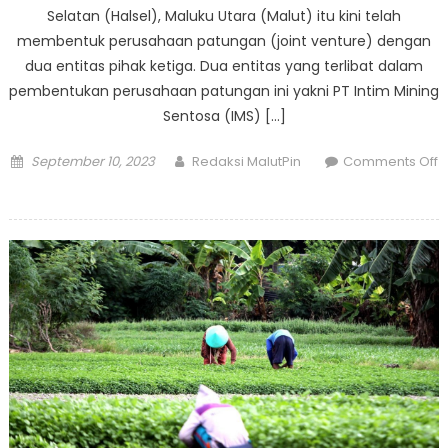
Selatan (Halsel), Maluku Utara (Malut) itu kini telah
membentuk perusahaan patungan (joint venture) dengan
dua entitas pihak ketiga. Dua entitas yang terlibat dalam
pembentukan perusahaan patungan ini yakni PT Intim Mining
Sentosa (IMS) […]
Posted
Author
September 10, 2023
Redaksi MalutPin
Comments Off
on
on
Gelontorkan
Rp450
Juta,
Harita
Nickel
di
Pulau
Obi
Bangun
Perusahaan
Patungan