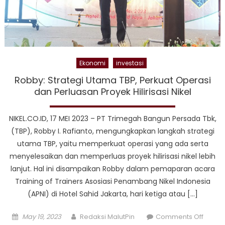
Ekonomi
investasi
Robby: Strategi Utama TBP, Perkuat Operasi
dan Perluasan Proyek Hilirisasi Nikel
NIKEL.CO.ID, 17 MEI 2023 – PT Trimegah Bangun Persada Tbk,
(TBP), Robby I. Rafianto, mengungkapkan langkah strategi
utama TBP, yaitu memperkuat operasi yang ada serta
menyelesaikan dan memperluas proyek hilirisasi nikel lebih
lanjut. Hal ini disampaikan Robby dalam pemaparan acara
Training of Trainers Asosiasi Penambang Nikel Indonesia
(APNI) di Hotel Sahid Jakarta, hari ketiga atau […]
Posted
Author
on
May 19, 2023
Redaksi MalutPin
Comments Off