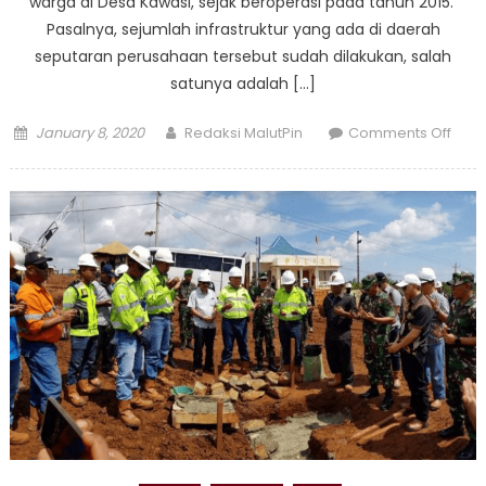
warga di Desa Kawasi, sejak beroperasi pada tahun 2015.
Pasalnya, sejumlah infrastruktur yang ada di daerah
seputaran perusahaan tersebut sudah dilakukan, salah
satunya adalah […]
Posted
Author
on
January 8, 2020
Redaksi MalutPin
Comments Off
on
Harit
Nicke
Memb
dam
Baik
Untu
Masy
Kawa