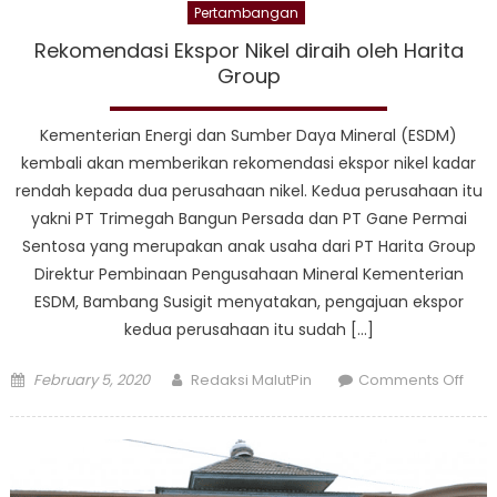
Pertambangan
Rekomendasi Ekspor Nikel diraih oleh Harita
Group
Kementerian Energi dan Sumber Daya Mineral (ESDM)
kembali akan memberikan rekomendasi ekspor nikel kadar
rendah kepada dua perusahaan nikel. Kedua perusahaan itu
yakni PT Trimegah Bangun Persada dan PT Gane Permai
Sentosa yang merupakan anak usaha dari PT Harita Group
Direktur Pembinaan Pengusahaan Mineral Kementerian
ESDM, Bambang Susigit menyatakan, pengajuan ekspor
kedua perusahaan itu sudah […]
Posted
Author
on
February 5, 2020
Redaksi MalutPin
Comments Off
on
Rek
Eksp
Nikel
dirai