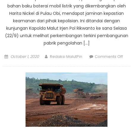
bahan baku baterai mobil listrik yang dikembangkan oleh
Harita Nickel di Pulau Obi, mendapat jaminan kepastian
keamanan dari pihak kepolisian. Ini ditandai dengan
kunjungan Kapolda Malut Irjen Pol Rikwanto ke sana Selasa
(22/9) untuk melihat perkembangan terkini pembangunan
pabrik pengolahan […]
Posted
Author
on
October 1, 2020
Redaksi MalutPin
Comments Off
on
Kapo
Indust
Bater
Mobil
Listrik
adal
Keba
Malut