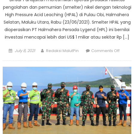
pengolahan dan pemurnian (smelter) nikel dengan teknologi
High Pressure Acid Leaching (HPAL) di Pulau Obi, Halmahera
Selatan, Maluku Utara, Rabu (23/06/2021). Smelter HPAL yang
dioperasikan PT Halmahera Persada Lygend (HPL) ini bernilai
investasi mencapai lebih dari US$ 1 miliar atau sekitar Rp […]
Posted
Author
on
July 8, 2021
Redaksi MalutPin
Comments Off
on
Bisa
Buat
Baterai
Smelte
Nikel
HPAL
Rp14
T
Diresm
Luhut