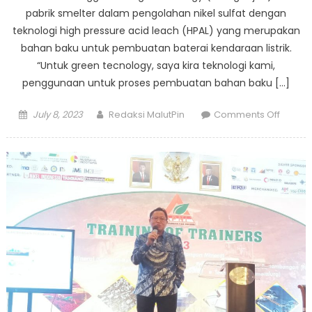
pabrik smelter dalam pengolahan nikel sulfat dengan
teknologi high pressure acid leach (HPAL) yang merupakan
bahan baku untuk pembuatan baterai kendaraan listrik.
“Untuk green tecnology, saya kira teknologi kami,
penggunaan untuk proses pembuatan bahan baku […]
Posted
Author
on
July 8, 2023
Redaksi MalutPin
Comments Off
on
NCKL
Nilai
Smelte
HPAL
Milikny
Gunak
Teknol
Green
Energy