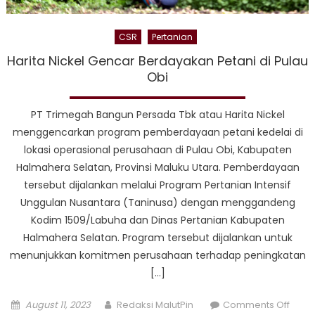
CSR
Pertanian
Harita Nickel Gencar Berdayakan Petani di Pulau
Obi
PT Trimegah Bangun Persada Tbk atau Harita Nickel
menggencarkan program pemberdayaan petani kedelai di
lokasi operasional perusahaan di Pulau Obi, Kabupaten
Halmahera Selatan, Provinsi Maluku Utara. Pemberdayaan
tersebut dijalankan melalui Program Pertanian Intensif
Unggulan Nusantara (Taninusa) dengan menggandeng
Kodim 1509/Labuha dan Dinas Pertanian Kabupaten
Halmahera Selatan. Program tersebut dijalankan untuk
menunjukkan komitmen perusahaan terhadap peningkatan
[…]
Posted
Author
on
August 11, 2023
Redaksi MalutPin
Comments Off