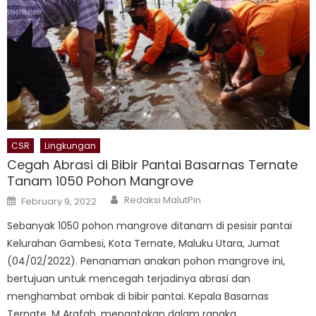
CSR
Lingkungan
Cegah Abrasi di Bibir Pantai Basarnas Ternate
Tanam 1050 Pohon Mangrove
Author
Posted
Redaksi MalutPin
February 9, 2022
on
Sebanyak 1050 pohon mangrove ditanam di pesisir pantai
Kelurahan Gambesi, Kota Ternate, Maluku Utara, Jumat
(04/02/2022). Penanaman anakan pohon mangrove ini,
bertujuan untuk mencegah terjadinya abrasi dan
menghambat ombak di bibir pantai. Kepala Basarnas
Ternate, M Arafah, mengatakan dalam rangka