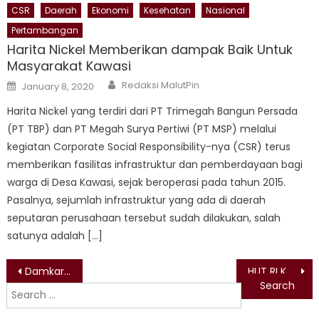
CSR
Daerah
Ekonomi
Kesehatan
Nasional
Pertambangan
Harita Nickel Memberikan dampak Baik Untuk
Masyarakat Kawasi
Author
Posted
Redaksi MalutPin
January 8, 2020
on
Harita Nickel yang terdiri dari PT Trimegah Bangun Persada
(PT TBP) dan PT Megah Surya Pertiwi (PT MSP) melalui
kegiatan Corporate Social Responsibility-nya (CSR) terus
memberikan fasilitas infrastruktur dan pemberdayaan bagi
warga di Desa Kawasi, sejak beroperasi pada tahun 2015.
Pasalnya, sejumlah infrastruktur yang ada di daerah
seputaran perusahaan tersebut sudah dilakukan, salah
satunya adalah […]
Post
Damkar Kota Ternate Segera Usulkan Penambahan Armada
HUT RI Ke-78, Tarian Klasik Khas Kepulauan Sula Sambut Tamu di Istana Negara
Search
navigation
for: