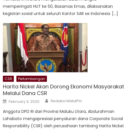
memperingati HUT ke 50, Basarnas Emas, dilaksanakan
kegiatan sosial untuk seluruh Kantor SAR se Indonesia. […]
CSR
Pertambangan
Harita Nickel Akan Dorong Ekonomi Masyarakat
Melalui Dana CSR
Author
Posted
Redaksi MalutPin
February 3, 2020
on
Anggota DPD RI dari Provinsi Maluku Utara, Abdurahman
Lahabato mengapresiasi penyaluran dana Corporate Social
Responsibility (CSR) oleh perusahaan tambang Harita Nickel.