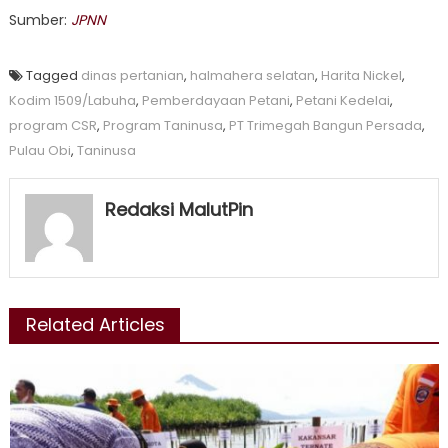
Sumber:
JPNN
Tagged
dinas pertanian
,
halmahera selatan
,
Harita Nickel
,
Kodim 1509/Labuha
,
Pemberdayaan Petani
,
Petani Kedelai
,
program CSR
,
Program Taninusa
,
PT Trimegah Bangun Persada
,
Pulau Obi
,
Taninusa
Redaksi MalutPin
Related Articles