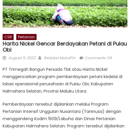
CSR
Pertanian
Harita Nickel Gencar Berdayakan Petani di Pulau
Obi
Posted
Author
on
August 11, 2023
Redaksi MalutPin
Comments Off
on
Harita
PT Trimegah Bangun Persada Tbk atau Harita Nickel
Nickel
menggencarkan program pemberdayaan petani kedelai di
Gencar
lokasi operasional perusahaan di Pulau Obi, Kabupaten
Berdaya
Petani
Halmahera Selatan, Provinsi Maluku Utara.
di
Pemberdayaan tersebut dijalankan melalui Program
Pulau
Obi
Pertanian Intensif Unggulan Nusantara (Taninusa) dengan
menggandeng Kodim 1509/Labuha dan Dinas Pertanian
Kabupaten Halmahera Selatan. Program tersebut dijalankan