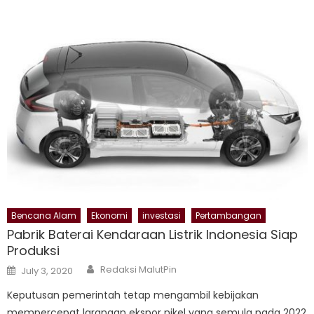
Bencana Alam
Ekonomi
investasi
Pertambangan
Pabrik Baterai Kendaraan Listrik Indonesia Siap
Produksi
Author
Posted
Redaksi MalutPin
July 3, 2020
on
Keputusan pemerintah tetap mengambil kebijakan
mempercepat larangan ekspor nikel yang semula pada 2022