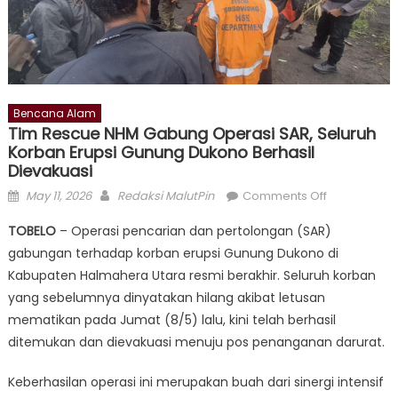
Bencana Alam
Tim Rescue NHM Gabung Operasi SAR, Seluruh
Korban Erupsi Gunung Dukono Berhasil
Dievakuasi
Posted
Author
on
May 11, 2026
Redaksi MalutPin
Comments Off
on
Tim
TOBELO
– Operasi pencarian dan pertolongan (SAR)
Rescue
gabungan terhadap korban erupsi Gunung Dukono di
NHM
Kabupaten Halmahera Utara resmi berakhir. Seluruh korban
Gabung
Operasi
yang sebelumnya dinyatakan hilang akibat letusan
SAR,
mematikan pada Jumat (8/5) lalu, kini telah berhasil
Seluruh
ditemukan dan dievakuasi menuju pos penanganan darurat.
Korban
Erupsi
Keberhasilan operasi ini merupakan buah dari sinergi intensif