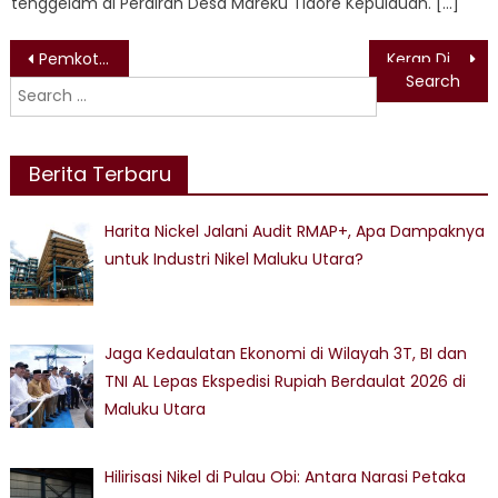
tenggelam di Perairan Desa Mareku Tidore Kepulauan. […]
Post
Pemkot Ternate Siapkan Penghormatan Terakhir untuk Almarhum Haji Burhan Abdurahman
Kerap Diguyur Hujan Tinggi, Pengendalian Air Limpasan Jadi Tantangan Tambang Nikel di Pulau Obi
Search
navigation
for:
Berita Terbaru
Harita Nickel Jalani Audit RMAP+, Apa Dampaknya
untuk Industri Nikel Maluku Utara?
Jaga Kedaulatan Ekonomi di Wilayah 3T, BI dan
TNI AL Lepas Ekspedisi Rupiah Berdaulat 2026 di
Maluku Utara
Hilirisasi Nikel di Pulau Obi: Antara Narasi Petaka