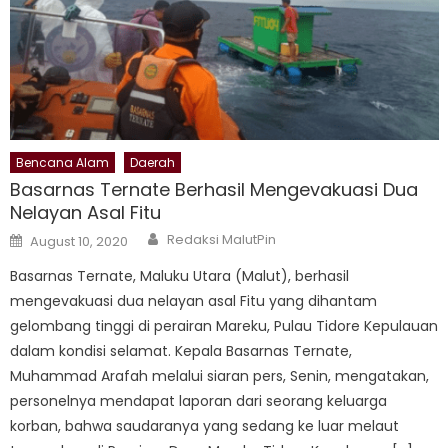
Bencana Alam
Daerah
Basarnas Ternate Berhasil Mengevakuasi Dua
Nelayan Asal Fitu
Author
Posted
Redaksi MalutPin
August 10, 2020
on
B​​​asarnas Ternate, Maluku Utara (Malut), berhasil
mengevakuasi dua nelayan asal Fitu yang dihantam
gelombang tinggi di perairan Mareku, Pulau Tidore Kepulauan
dalam kondisi selamat. Kepala Basarnas Ternate,
Muhammad Arafah melalui siaran pers, Senin, mengatakan,
personelnya mendapat laporan dari seorang keluarga
korban, bahwa saudaranya yang sedang ke luar melaut