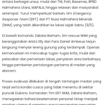
Gunung
antara berbagai unsur, mulai dari TNI, Polri, Basarnas, BPBD
Dukono
Halmahera Utara, MAPALA, hingga relawan dan masyarakat
Berhasil
setempat. Turut memperkuat barisan, tim
Emergency
Dievakuasi
Response Team
(ERT) dari PT Nusa Halmahera Minerals
(NHM) yang telah dikerahkan ke lokasi sejak Sabtu (9/5).
Di bawah komando Zakaria Barham, tim rescue NHM yang
beranggotakan Aristo Elly dan Fans Daniel Ambeua terjun
langsung menyisir lereng gunung yang terdampak. Operasi
kemanusiaan ini mencakup tugas-tugas kritis, mulai dari
pelacakan dan pemetaan lokasi, penyisiran area berbahaya,
hingga pemberian pertolongan pertama di medan yang
ekstrem.
Proses evakuasi dilakukan di tengah tantangan medan yang
terjal serta kondisi cuaca yang tidak menentu di sekitar
puncak Dukono. Komandan Tim ERT NHM, Zakaria Barham,
menegaskan bahwa keselamatan personel tetap menjadi
prioritas utama di samping upaya percepatan pencarian.