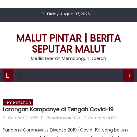
Skip
to
Friday, August 07, 2026
content
MALUT PINTAR | BERITA
SEPUTAR MALUT
Media Daerah Membangun Daerah
Pemerintahan
Larangan Kampanye di Tengah Covid-19
Posted
Author
on
October 2, 2020
Redaksi MalutPin
Comments Off
on
Larangan
Pandemi Coronavirus Disease 2019 (Covid-19) yang belum
Kampany