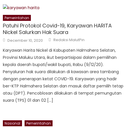
Pemerintahan
Patuhi Protokol Covid-19, Karyawan HARITA
Nickel Salurkan Hak Suara
Author
Posted
Redaksi MalutPin
December 10, 2020
on
Karyawan Harita Nickel di Kabupaten Halmahera Selatan,
Provinsi Maluku Utara, ikut berpartisipasi dalam pemilihan
kepala daerah bupati/wakil bupati, Rabu (9/12/20).
Penyaluran hak suara dilakukan di kawasan area tambang
dengan penerapan ketat COVID-19. Karyawan yang hadir
ber-KTP Halmahera Selatan dan masuk daftar pemilih tetap
atau (DPT). Pencoblosan dilakukan di tempat pemungutan
suara (TPS) 01 dan 02 […]
Nasional
Pemerintahan