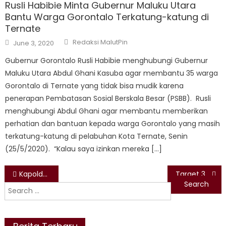
Rusli Habibie Minta Gubernur Maluku Utara
Bantu Warga Gorontalo Terkatung-katung di
Ternate
Author
Posted
Redaksi MalutPin
June 3, 2020
on
Gubernur Gorontalo Rusli Habibie menghubungi Gubernur
Maluku Utara Abdul Ghani Kasuba agar membantu 35 warga
Gorontalo di Ternate yang tidak bisa mudik karena
penerapan Pembatasan Sosial Berskala Besar (PSBB). Rusli
menghubungi Abdul Ghani agar membantu memberikan
perhatian dan bantuan kepada warga Gorontalo yang masih
terkatung-katung di pelabuhan Kota Ternate, Senin
(25/5/2020). “Kalau saya izinkan mereka […]
Post
Kapolda: Industri Baterai Mobil Listrik adalah Kebanggaan Malut
Target 30 Miliar Tutupi Devisit, Kadis ESDM: Sudah 14 Miliar Lebih yang Terkumpul
Search
navigation
for: