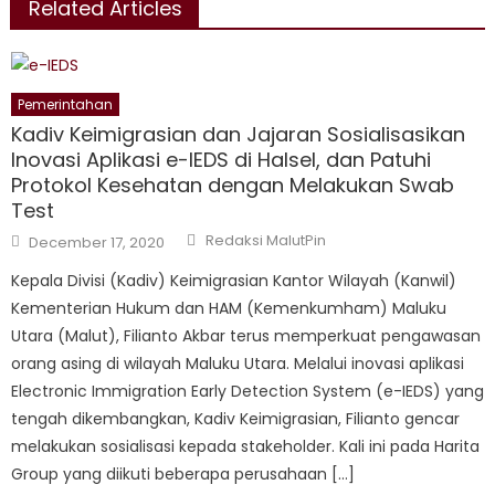
Related Articles
Pemerintahan
Kadiv Keimigrasian dan Jajaran Sosialisasikan
Inovasi Aplikasi e-IEDS di Halsel, dan Patuhi
Protokol Kesehatan dengan Melakukan Swab
Test
Author
Posted
Redaksi MalutPin
December 17, 2020
on
Kepala Divisi (Kadiv) Keimigrasian Kantor Wilayah (Kanwil)
Kementerian Hukum dan HAM (Kemenkumham) Maluku
Utara (Malut), Filianto Akbar terus memperkuat pengawasan
orang asing di wilayah Maluku Utara. Melalui inovasi aplikasi
Electronic Immigration Early Detection System (e-IEDS) yang
tengah dikembangkan, Kadiv Keimigrasian, Filianto gencar
melakukan sosialisasi kepada stakeholder. Kali ini pada Harita
Group yang diikuti beberapa perusahaan […]