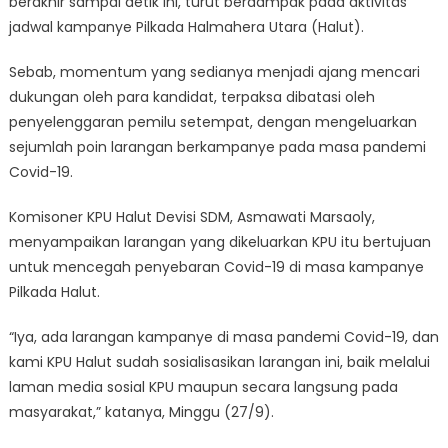
berakhir sampai detik ini, turut berdampak pada aktivitas
di
jadwal kampanye Pilkada Halmahera Utara (Halut).
Tengah
Covid-
Sebab, momentum yang sedianya menjadi ajang mencari
19
dukungan oleh para kandidat, terpaksa dibatasi oleh
penyelenggaran pemilu setempat, dengan mengeluarkan
sejumlah poin larangan berkampanye pada masa pandemi
Covid-19.
Komisoner KPU Halut Devisi SDM, Asmawati Marsaoly,
menyampaikan larangan yang dikeluarkan KPU itu bertujuan
untuk mencegah penyebaran Covid-19 di masa kampanye
Pilkada Halut.
“Iya, ada larangan kampanye di masa pandemi Covid-19, dan
kami KPU Halut sudah sosialisasikan larangan ini, baik melalui
laman media sosial KPU maupun secara langsung pada
masyarakat,” katanya, Minggu (27/9).