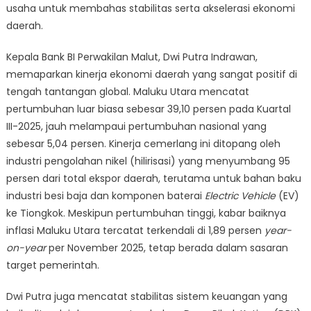
Sekto
usaha untuk membahas stabilitas serta akselerasi ekonomi
Non-
daerah.
Nikel
Kepala Bank BI Perwakilan Malut, Dwi Putra Indrawan,
memaparkan kinerja ekonomi daerah yang sangat positif di
tengah tantangan global. Maluku Utara mencatat
pertumbuhan luar biasa sebesar 39,10 persen pada Kuartal
III-2025, jauh melampaui pertumbuhan nasional yang
sebesar 5,04 persen. Kinerja cemerlang ini ditopang oleh
industri pengolahan nikel (hilirisasi) yang menyumbang 95
persen dari total ekspor daerah, terutama untuk bahan baku
industri besi baja dan komponen baterai
Electric Vehicle
(EV)
ke Tiongkok. Meskipun pertumbuhan tinggi, kabar baiknya
inflasi Maluku Utara tercatat terkendali di 1,89 persen
year-
on-year
per November 2025, tetap berada dalam sasaran
target pemerintah.
Dwi Putra juga mencatat stabilitas sistem keuangan yang