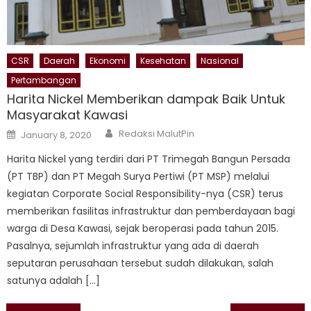
CSR
Daerah
Ekonomi
Kesehatan
Nasional
Pertambangan
Harita Nickel Memberikan dampak Baik Untuk
Masyarakat Kawasi
Author
Posted
Redaksi MalutPin
January 8, 2020
on
Harita Nickel yang terdiri dari PT Trimegah Bangun Persada
(PT TBP) dan PT Megah Surya Pertiwi (PT MSP) melalui
kegiatan Corporate Social Responsibility-nya (CSR) terus
memberikan fasilitas infrastruktur dan pemberdayaan bagi
warga di Desa Kawasi, sejak beroperasi pada tahun 2015.
Pasalnya, sejumlah infrastruktur yang ada di daerah
seputaran perusahaan tersebut sudah dilakukan, salah
satunya adalah […]