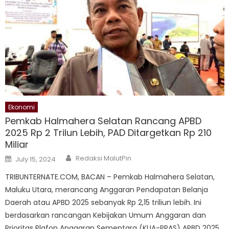
Ekonomi
Pemkab Halmahera Selatan Rancang APBD
2025 Rp 2 Trilun Lebih, PAD Ditargetkan Rp 210
Miliar
Author
Posted
Redaksi MalutPin
July 15, 2024
on
TRIBUNTERNATE.COM, BACAN – Pemkab Halmahera Selatan,
Maluku Utara, merancang Anggaran Pendapatan Belanja
Daerah atau APBD 2025 sebanyak Rp 2,15 triliun lebih. Ini
berdasarkan rancangan Kebijakan Umum Anggaran dan
Prioritas Plafon Anggaran Sementara (KUA-PPAS) APBD 2025