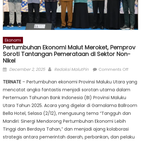
Ekonomi
Pertumbuhan Ekonomi Malut Meroket, Pemprov
Soroti Tantangan Pemerataan di Sektor Non-
Nikel
Posted
Author
on
December 2, 2025
Redaksi MalutPin
Comments Off
on
Pertu
TERNATE
– Pertumbuhan ekonomi Provinsi Maluku Utara yang
Ekono
mencatat angka fantastis menjadi sorotan utama dalam
Malut
Pertemuan Tahunan Bank Indonesia (BI) Provinsi Maluku
Merok
Pemp
Utara Tahun 2025. Acara yang digelar di Gamalama Ballroom
Soroti
Bella Hotel, Selasa (2/12), mengusung tema “Tangguh dan
Tanta
Mandiri: Sinergi Mendorong Pertumbuhan Ekonomi Lebih
Peme
Tinggi dan Berdaya Tahan,” dan menjadi ajang kolaborasi
di
strategis antara pemerintah daerah, perbankan, dan pelaku