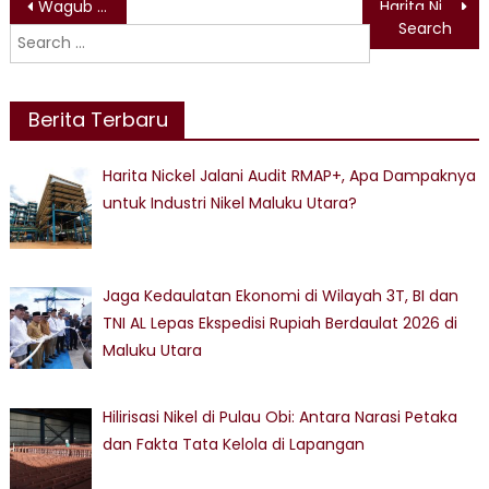
Post
Wagub Buka Musda HIPMI Malut ke-VI, Dorong Sinergi dan Inovasi untuk Pembangunan Daerah
Harita Nickel Masuk Daftar Perusahaan Tambang yang Penuhi Standar Perlindungan HAM
Search
navigation
for:
Berita Terbaru
Harita Nickel Jalani Audit RMAP+, Apa Dampaknya
untuk Industri Nikel Maluku Utara?
Jaga Kedaulatan Ekonomi di Wilayah 3T, BI dan
TNI AL Lepas Ekspedisi Rupiah Berdaulat 2026 di
Maluku Utara
Hilirisasi Nikel di Pulau Obi: Antara Narasi Petaka
dan Fakta Tata Kelola di Lapangan