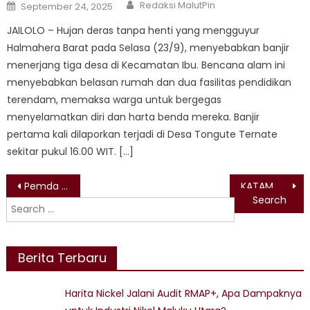
Author
Posted
Redaksi MalutPin
September 24, 2025
on
JAILOLO – Hujan deras tanpa henti yang mengguyur
Halmahera Barat pada Selasa (23/9), menyebabkan banjir
menerjang tiga desa di Kecamatan Ibu. Bencana alam ini
menyebabkan belasan rumah dan dua fasilitas pendidikan
terendam, memaksa warga untuk bergegas
menyelamatkan diri dan harta benda mereka. Banjir
pertama kali dilaporkan terjadi di Desa Tongute Ternate
sekitar pukul 16.00 WIT. […]
Post
Pemda Halsel Diminta Tegas Terapkan Perbup Pemindahan Pemukiman Baru Desa Kawasi
KATAM Maluku Utara Sebut Narasi Kelompok Advokasi di Sektor Tambang Cenderung Framing dan Merugikan Warga
Search
navigation
for:
Berita Terbaru
Harita Nickel Jalani Audit RMAP+, Apa Dampaknya