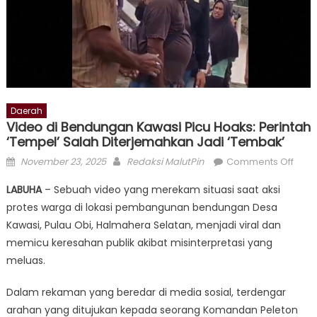
Daerah
Video di Bendungan Kawasi Picu Hoaks: Perintah
‘Tempel’ Salah Diterjemahkan Jadi ‘Tembak’
Posted
Author
on
November 23, 2025
Redaksi MalutPin
Comments Off
on
Vide
LABUHA
– Sebuah video yang merekam situasi saat aksi
di
protes warga di lokasi pembangunan bendungan Desa
Bend
Kawasi, Pulau Obi, Halmahera Selatan, menjadi viral dan
Kawa
Picu
memicu keresahan publik akibat misinterpretasi yang
Hoak
meluas.
Perin
‘Tem
Dalam rekaman yang beredar di media sosial, terdengar
Sala
arahan yang ditujukan kepada seorang Komandan Peleton