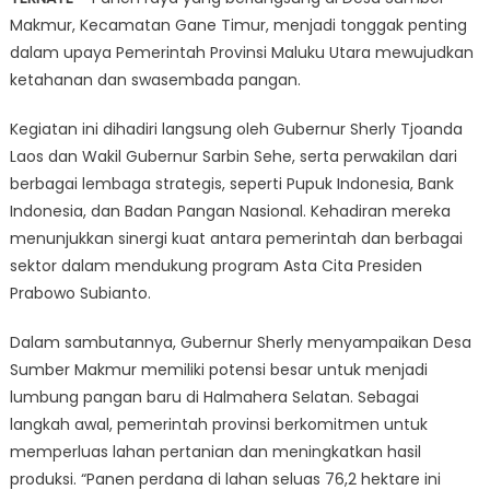
Maluk
Makmur, Kecamatan Gane Timur, menjadi tonggak penting
Utara
dalam upaya Pemerintah Provinsi Maluku Utara mewujudkan
Perku
Ketah
ketahanan dan swasembada pangan.
Pang
Kegiatan ini dihadiri langsung oleh Gubernur Sherly Tjoanda
deng
Panen
Laos dan Wakil Gubernur Sarbin Sehe, serta perwakilan dari
Raya
berbagai lembaga strategis, seperti Pupuk Indonesia, Bank
Indonesia, dan Badan Pangan Nasional. Kehadiran mereka
menunjukkan sinergi kuat antara pemerintah dan berbagai
sektor dalam mendukung program Asta Cita Presiden
Prabowo Subianto.
Dalam sambutannya, Gubernur Sherly menyampaikan Desa
Sumber Makmur memiliki potensi besar untuk menjadi
lumbung pangan baru di Halmahera Selatan. Sebagai
langkah awal, pemerintah provinsi berkomitmen untuk
memperluas lahan pertanian dan meningkatkan hasil
produksi. “Panen perdana di lahan seluas 76,2 hektare ini