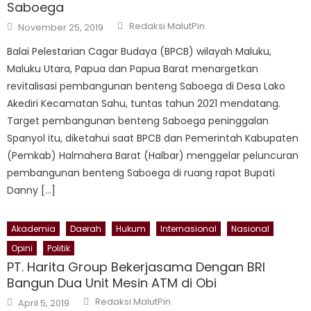
Saboega
Author
Posted
Redaksi MalutPin
November 25, 2019
on
Balai Pelestarian Cagar Budaya (BPCB) wilayah Maluku,
Maluku Utara, Papua dan Papua Barat menargetkan
revitalisasi pembangunan benteng Saboega di Desa Lako
Akediri Kecamatan Sahu, tuntas tahun 2021 mendatang.
Target pembangunan benteng Saboega peninggalan
Spanyol itu, diketahui saat BPCB dan Pemerintah Kabupaten
(Pemkab) Halmahera Barat (Halbar) menggelar peluncuran
pembangunan benteng Saboega di ruang rapat Bupati
Danny […]
Akademia
Daerah
Hukum
Internasional
Nasional
Opini
Politik
PT. Harita Group Bekerjasama Dengan BRI
Bangun Dua Unit Mesin ATM di Obi
Author
Posted
Redaksi MalutPin
April 5, 2019
on