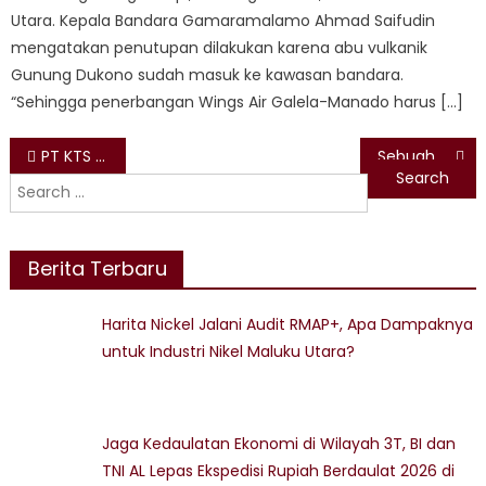
Utara. Kepala Bandara Gamaramalamo Ahmad Saifudin
mengatakan penutupan dilakukan karena abu vulkanik
Gunung Dukono sudah masuk ke kawasan bandara.
“Sehingga penerbangan Wings Air Galela-Manado harus […]
Post
PT KTS Kuatkan Komitmen PPM, Salurkan Jersey Sepak Bola untuk Pemuda Desa Bobo
Sebuah Longboat Hilang Kontak, 10 Penumpang Dalam Pencarian di Perairan Halmahera
Search
navigation
for:
Berita Terbaru
Harita Nickel Jalani Audit RMAP+, Apa Dampaknya
untuk Industri Nikel Maluku Utara?
Jaga Kedaulatan Ekonomi di Wilayah 3T, BI dan
TNI AL Lepas Ekspedisi Rupiah Berdaulat 2026 di