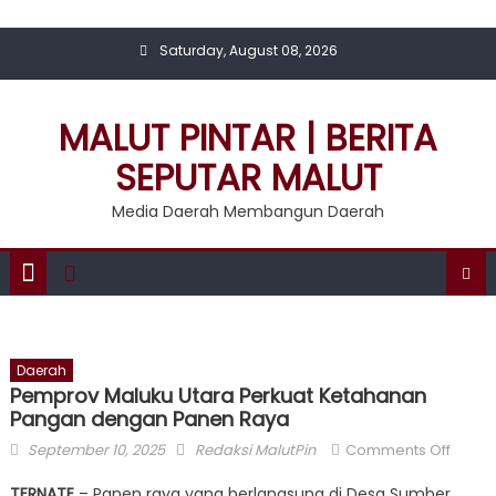
Skip
to
Saturday, August 08, 2026
content
MALUT PINTAR | BERITA
SEPUTAR MALUT
Media Daerah Membangun Daerah
Daerah
Pemprov Maluku Utara Perkuat Ketahanan
Pangan dengan Panen Raya
Posted
Author
on
September 10, 2025
Redaksi MalutPin
Comments Off
on
Pemp
TERNATE
– Panen raya yang berlangsung di Desa Sumber