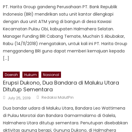
PT. Harita Group gandeng Perusahaan PT. Bank Republik
Indonesia (BRI) mendirikan satu unit kantor dilengkapi
dengan dua unit ATM yang di bangun di desa Kawasi
Kecamatan Pulau Obi, kabupaten Halmahera Selatan.
Manager Funding BRI Cabang Ternate, Muchsin S Abubakar,
Rabu (14/11/2018) mengatakan, untuk kali ini PT. Harita Group
menggandeng BRI guna dapat memberi kemajuan kepada
[…]
Daerah
Hukum
Nasional
Erupsi Dukono, Dua Bandara di Maluku Utara
Ditutup Sementara
Author
Posted
Redaksi MalutPin
July 25, 2019
on
Dua bandar udara di Maluku Utara, Bandara Leo Wattimena
di Pulau Morotai dan Bandara Gamarmalamo di Galela,
Halmahera Utara ditutup sementara. Penutupan disebabkan
aktivitas gunung berapi, Gunung Dukono, di Halmahera