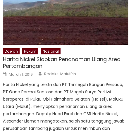
Daerah
Hukum
Nasional
Harita Nickel Siapkan Penanaman Ulang Area
Pertambangan
Author
Posted
Redaksi MalutPin
March 1, 2019
on
Harita Nickel yang terdiri dari PT Trimegah Bangun Persada,
PT Gane Permai Sentosa dan PT Megah Surya Pertiwi
beroperasi di Pulau Obi Halmahera Selatan (Halsel), Maluku
Utara (Malut), menyiapkan penanaman ulang di area
pertambangan. Deputy Head Exrel dan CSR Harita Nickel,
Alexander Lieman mengatakan, salah satu tanggung jawab
perusahaan tambang jugalah untuk menimbun dan