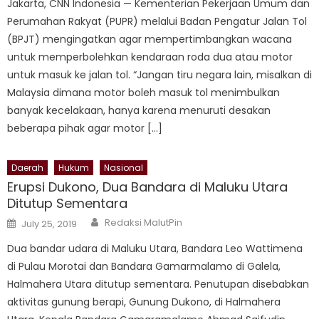
Jakarta, CNN Indonesia — Kementerian Pekerjaan Umum dan
Perumahan Rakyat (PUPR) melalui Badan Pengatur Jalan Tol
(BPJT) mengingatkan agar mempertimbangkan wacana
untuk memperbolehkan kendaraan roda dua atau motor
untuk masuk ke jalan tol. “Jangan tiru negara lain, misalkan di
Malaysia dimana motor boleh masuk tol menimbulkan
banyak kecelakaan, hanya karena menuruti desakan
beberapa pihak agar motor […]
Daerah
Hukum
Nasional
Erupsi Dukono, Dua Bandara di Maluku Utara
Ditutup Sementara
Author
Posted
Redaksi MalutPin
July 25, 2019
on
Dua bandar udara di Maluku Utara, Bandara Leo Wattimena
di Pulau Morotai dan Bandara Gamarmalamo di Galela,
Halmahera Utara ditutup sementara. Penutupan disebabkan
aktivitas gunung berapi, Gunung Dukono, di Halmahera