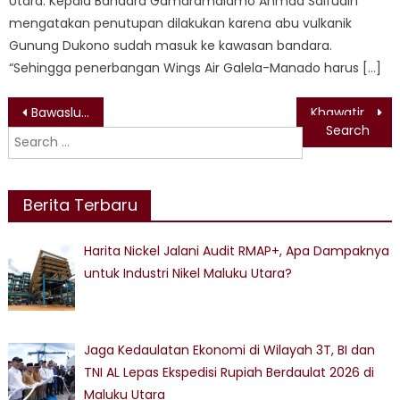
Utara. Kepala Bandara Gamaramalamo Ahmad Saifudin
mengatakan penutupan dilakukan karena abu vulkanik
Gunung Dukono sudah masuk ke kawasan bandara.
“Sehingga penerbangan Wings Air Galela-Manado harus […]
Post
Bawaslu Maluku Utara Luncurkan Indeks Kerawanan Pilkada
Khawatir Terjadi Konflik Akibat Ulah Arif La Awa, Warga Kawasi Minta Aparat Hukum Turun Tangan
Search
navigation
for:
Berita Terbaru
Harita Nickel Jalani Audit RMAP+, Apa Dampaknya
untuk Industri Nikel Maluku Utara?
Jaga Kedaulatan Ekonomi di Wilayah 3T, BI dan
TNI AL Lepas Ekspedisi Rupiah Berdaulat 2026 di
Maluku Utara