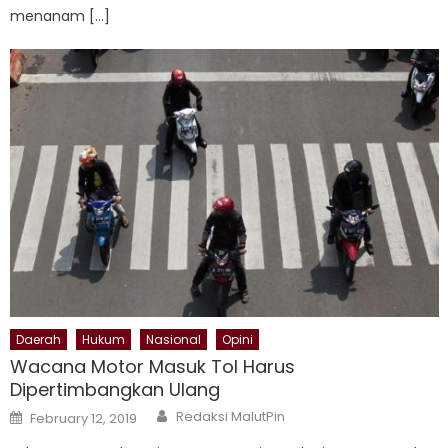
menanam […]
Daerah
Hukum
Nasional
Opini
Wacana Motor Masuk Tol Harus
Dipertimbangkan Ulang
Author
Posted
Redaksi MalutPin
February 12, 2019
on