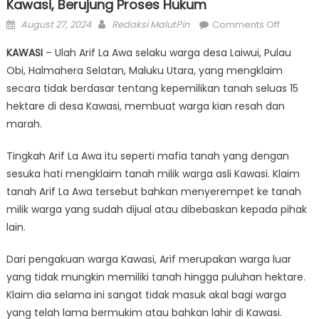
Kawasi, Berujung Proses Hukum
Posted
Author
on
August 27, 2024
Redaksi MalutPin
Comments Off
on
Aksi
KAWASI
– Ulah Arif La Awa selaku warga desa Laiwui, Pulau
Arif
Obi, Halmahera Selatan, Maluku Utara, yang mengklaim
La
secara tidak berdasar tentang kepemilikan tanah seluas 15
Awa
Kerap
hektare di desa Kawasi, membuat warga kian resah dan
Bikin
marah.
Resah
Warga
Tingkah Arif La Awa itu seperti mafia tanah yang dengan
Kawasi,
sesuka hati mengklaim tanah milik warga asli Kawasi. Klaim
Berujun
tanah Arif La Awa tersebut bahkan menyerempet ke tanah
Proses
milik warga yang sudah dijual atau dibebaskan kepada pihak
Hukum
lain.
Dari pengakuan warga Kawasi, Arif merupakan warga luar
yang tidak mungkin memiliki tanah hingga puluhan hektare.
Klaim dia selama ini sangat tidak masuk akal bagi warga
yang telah lama bermukim atau bahkan lahir di Kawasi.