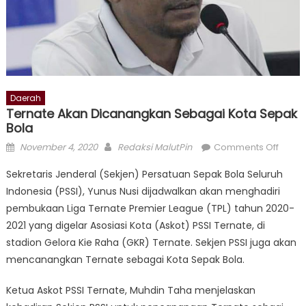
Daerah
Ternate Akan Dicanangkan Sebagai Kota Sepak
Bola
Posted
Author
on
November 4, 2020
Redaksi MalutPin
Comments Off
on
Terna
Sekretaris Jenderal (Sekjen) Persatuan Sepak Bola Seluruh
Akan
Indonesia (PSSI), Yunus Nusi dijadwalkan akan menghadiri
Dican
pembukaan Liga Ternate Premier League (TPL) tahun 2020-
Sebag
Kota
2021 yang digelar Asosiasi Kota (Askot) PSSI Ternate, di
Sepa
stadion Gelora Kie Raha (GKR) Ternate. Sekjen PSSI juga akan
Bola
mencanangkan Ternate sebagai Kota Sepak Bola.
Ketua Askot PSSI Ternate, Muhdin Taha menjelaskan