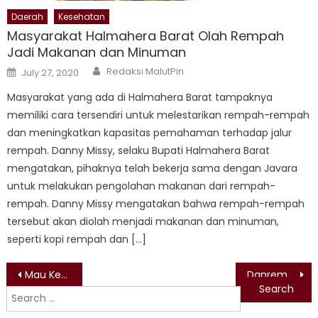
Daerah
Kesehatan
Masyarakat Halmahera Barat Olah Rempah
Jadi Makanan dan Minuman
Author
Posted
Redaksi MalutPin
July 27, 2020
on
Masyarakat yang ada di Halmahera Barat tampaknya
memiliki cara tersendiri untuk melestarikan rempah-rempah
dan meningkatkan kapasitas pemahaman terhadap jalur
rempah. Danny Missy, selaku Bupati Halmahera Barat
mengatakan, pihaknya telah bekerja sama dengan Javara
untuk melakukan pengolahan makanan dari rempah-
rempah. Danny Missy mengatakan bahwa rempah-rempah
tersebut akan diolah menjadi makanan dan minuman,
seperti kopi rempah dan […]
Post
Mau Kembangkan Baterai Kendaraan Listrik, RI Perlu Bantuan China dan Australia
Danrem 152 Babullah Tinjau Langsung Obvitnas Di Pulau Obi
Search
navigation
for: