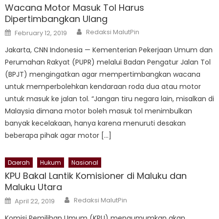
Wacana Motor Masuk Tol Harus
Dipertimbangkan Ulang
Author
Posted
Redaksi MalutPin
February 12, 2019
on
Jakarta, CNN Indonesia — Kementerian Pekerjaan Umum dan
Perumahan Rakyat (PUPR) melalui Badan Pengatur Jalan Tol
(BPJT) mengingatkan agar mempertimbangkan wacana
untuk memperbolehkan kendaraan roda dua atau motor
untuk masuk ke jalan tol. “Jangan tiru negara lain, misalkan di
Malaysia dimana motor boleh masuk tol menimbulkan
banyak kecelakaan, hanya karena menuruti desakan
beberapa pihak agar motor […]
Daerah
Hukum
Nasional
KPU Bakal Lantik Komisioner di Maluku dan
Maluku Utara
Author
Posted
Redaksi MalutPin
April 22, 2019
on
Komisi Pemilihan Umum (KPU) mengumumkan akan