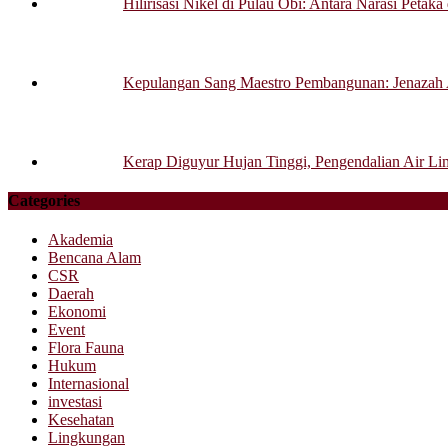
Hilirisasi Nikel di Pulau Obi: Antara Narasi Petak
Kepulangan Sang Maestro Pembangunan: Jenazah
Kerap Diguyur Hujan Tinggi, Pengendalian Air Li
Categories
Akademia
Bencana Alam
CSR
Daerah
Ekonomi
Event
Flora Fauna
Hukum
Internasional
investasi
Kesehatan
Lingkungan