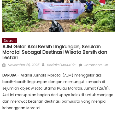
Daerah
AJM Gelar Aksi Bersih Lingkungan, Serukan
Morotai Sebagai Destinasi Wisata Bersih dan
Lestari
Posted
Author
on
November 29, 2025
Redaksi MalutPin
Comments Off
on
AJM
DARUBA
– Aliansi Jurnalis Morotai (AJM) menggelar aksi
Gela
bersih-bersih lingkungan dengan memungut sampah di
Aksi
sejumlah objek wisata utama Pulau Morotai, Jumat (28/11).
Bersi
Ling
Aksi ini merupakan bagian dari upaya kolektif untuk menjaga
Seru
dan merawat keasrian destinasi pariwisata yang menjadi
Moro
kebanggaan Morotai.
Seba