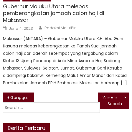
Gubernur Maluku Utara melepas
pemberangkatan jamaah calon haji di
Makassar
Author
Posted
Redaksi MalutPin
June 4, 2023
on
Makassar (ANTARA) – Gubernur Maluku Utara K.H. Abd Gani
Kasuba melepas keberangkatan ke Tanah Suci jamaah
calon haji dari daerah setempat yang tergabung dalam
Kloter 13 Ujung Pandang di Aula Mina Asrama Haji Sudiang
Makassar, Sulawesi Selatan, Jumat. Gubernur Gani Kasuba
didampingi Kakanwil Kemenag Malut Amar Manaf dan Kabid
Pembekalan Jamaah PPIH Embarkasi Makassar, berharap […]
Post
Gangguan Teknis dan Sambungan Liar Disebut Jadi Pemicu Isu Air dan Listrik di Kawasi
Wagub Buka Musda HIPMI Malut ke-VI, Dorong Sinergi dan Inovasi untuk Pembangunan Daerah
Search
navigation
for:
Berita Terbaru