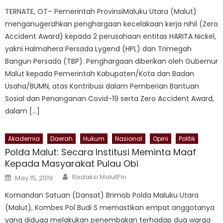
TERNATE, OT– Pemerintah ProvinsiMaluku Utara (Malut)
menganugerahkan penghargaan kecelakaan kerja nihil (Zero
Accident Award) kepada 2 perusahaan entitas HARITA Nickel,
yakni Halmahera Persada Lygend (HPL) dan Trimegah
Bangun Persada (TBP). Penghargaan diberikan oleh Gubernur
Malut kepada Pemerintah Kabupaten/Kota dan Badan
Usaha/BUMN, atas Kontribusi dalam Pemberian Bantuan
Sosial dan Penanganan Covid-19 serta Zero Accident Award,
dalam […]
Akademia
Daerah
Hukum
Nasional
Opini
Politik
Polda Malut: Secara Institusi Meminta Maaf
Kepada Masyarakat Pulau Obi
Author
Posted
Redaksi MalutPin
May 15, 2019
on
Komandan Satuan (Dansat) Brimob Polda Maluku Utara
(Malut), Kombes Pol Budi S memastikan empat anggotanya
yang diduga melakukan penembakan terhadap dua warga