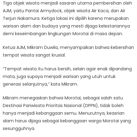
Desti
Tiga objek wisata menjadi sasaran utama pembersihan oleh
Wisa
AJM, yaitu Pantai Armydock, objek wisata Air Kaca, dan Air
Bersi
Terjun Nakamura. Ketiga lokasi ini dipilih karena merupakan
dan
warisan alam dan budaya yang mesti dijaga kelestariannya
Lesta
demi keseimbangan lingkungan Morotai di masa depan.
Ketua AJM, Mikram Duwila, menyampaikan bahwa kebersihan
tempat wisata sangat krusial.
“Tempat wisata itu harus bersih, selain agar enak dipandang
mata, juga supaya menjadi warisan yang utuh untuk
generasi selanjutnya,” kata Mikram.
Mikram menegaskan bahwa Morotai, sebagai salah satu
Destinasi Pariwisata Prioritas Nasional (DPPN), tidak boleh
hanya menjadi kebanggaan semu. Menurutnya, keasrian
alam harus dijaga sebagai kebanggaan warga Morotai yang
sesungguhnya.