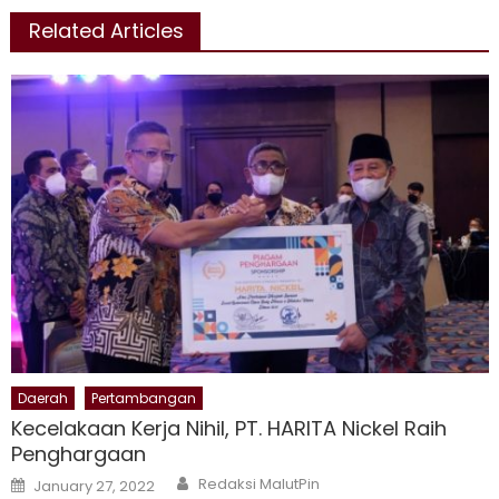
Related Articles
Daerah
Pertambangan
Kecelakaan Kerja Nihil, PT. HARITA Nickel Raih
Penghargaan
Author
Posted
Redaksi MalutPin
January 27, 2022
on