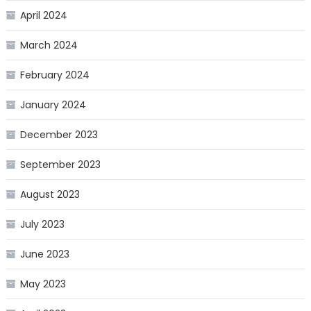
April 2024
March 2024
February 2024
January 2024
December 2023
September 2023
August 2023
July 2023
June 2023
May 2023