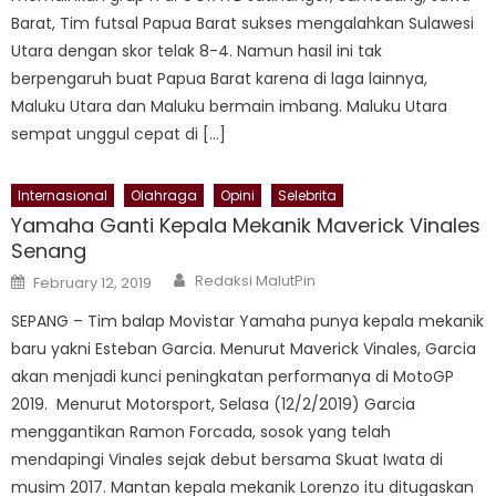
Barat, Tim futsal Papua Barat sukses mengalahkan Sulawesi
Utara dengan skor telak 8-4. Namun hasil ini tak
berpengaruh buat Papua Barat karena di laga lainnya,
Maluku Utara dan Maluku bermain imbang. Maluku Utara
sempat unggul cepat di […]
Internasional
Olahraga
Opini
Selebrita
Yamaha Ganti Kepala Mekanik Maverick Vinales
Senang
Author
Posted
Redaksi MalutPin
February 12, 2019
on
SEPANG – Tim balap Movistar Yamaha punya kepala mekanik
baru yakni Esteban Garcia. Menurut Maverick Vinales, Garcia
akan menjadi kunci peningkatan performanya di MotoGP
2019. Menurut Motorsport, Selasa (12/2/2019) Garcia
menggantikan Ramon Forcada, sosok yang telah
mendapingi Vinales sejak debut bersama Skuat Iwata di
musim 2017. Mantan kepala mekanik Lorenzo itu ditugaskan