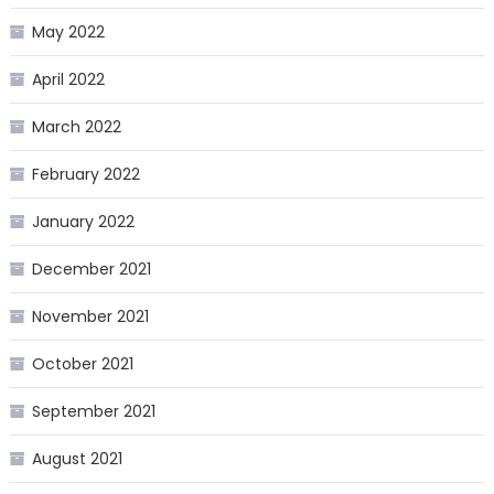
May 2022
April 2022
March 2022
February 2022
January 2022
December 2021
November 2021
October 2021
September 2021
August 2021