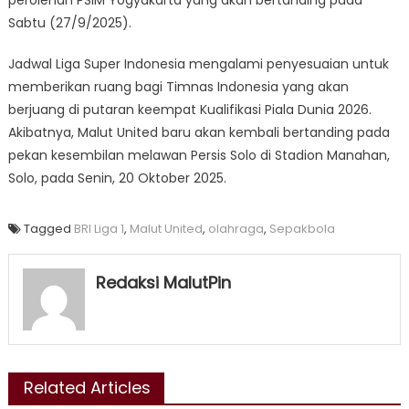
Sabtu (27/9/2025).
Jadwal Liga Super Indonesia mengalami penyesuaian untuk
memberikan ruang bagi Timnas Indonesia yang akan
berjuang di putaran keempat Kualifikasi Piala Dunia 2026.
Akibatnya, Malut United baru akan kembali bertanding pada
pekan kesembilan melawan Persis Solo di Stadion Manahan,
Solo, pada Senin, 20 Oktober 2025.
Tagged
BRI Liga 1
,
Malut United
,
olahraga
,
Sepakbola
Redaksi MalutPin
Related Articles