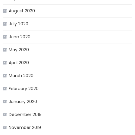
August 2020
July 2020
June 2020
May 2020
April 2020
March 2020
February 2020
January 2020
December 2019
November 2019