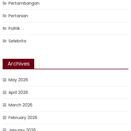
Pertambangan
Pertanian
Politik
Selebrita
Archives
May 2026
April 2026
March 2026
February 2026
January 2026