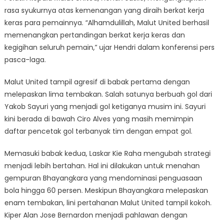
Susi
rasa syukurnya atas kemenangan yang diraih berkat kerja
Puji
keras para pemainnya. “Alhamdulillah, Malut United berhasil
Keg
memenangkan pertandingan berkat kerja keras dan
Pem
kegigihan seluruh pemain,” ujar Hendri dalam konferensi pers
pasca-laga.
Malut United tampil agresif di babak pertama dengan
melepaskan lima tembakan. Salah satunya berbuah gol dari
Yakob Sayuri yang menjadi gol ketiganya musim ini. Sayuri
kini berada di bawah Ciro Alves yang masih memimpin
daftar pencetak gol terbanyak tim dengan empat gol.
Memasuki babak kedua, Laskar Kie Raha mengubah strategi
menjadi lebih bertahan. Hal ini dilakukan untuk menahan
gempuran Bhayangkara yang mendominasi penguasaan
bola hingga 60 persen. Meskipun Bhayangkara melepaskan
enam tembakan, lini pertahanan Malut United tampil kokoh.
Kiper Alan Jose Bernardon menjadi pahlawan dengan