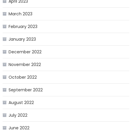
April 2023
March 2023
February 2023
January 2023
December 2022
November 2022
October 2022
September 2022
August 2022
July 2022
June 2022