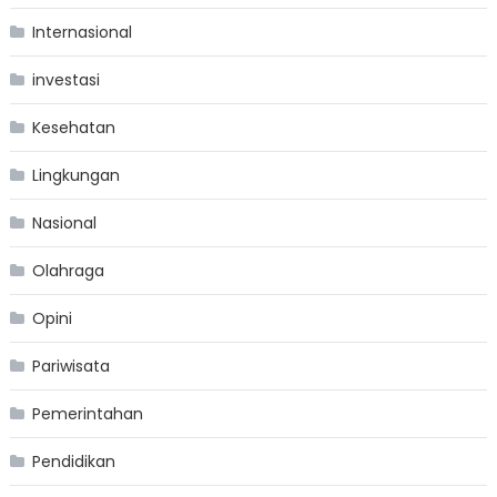
Internasional
investasi
Kesehatan
Lingkungan
Nasional
Olahraga
Opini
Pariwisata
Pemerintahan
Pendidikan