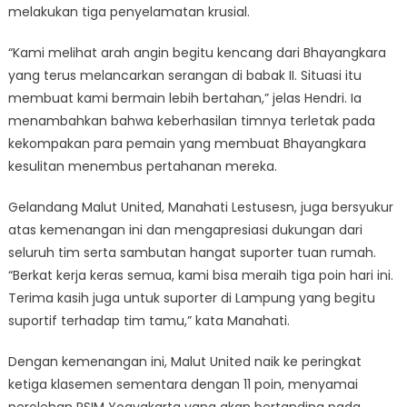
melakukan tiga penyelamatan krusial.
“Kami melihat arah angin begitu kencang dari Bhayangkara
yang terus melancarkan serangan di babak II. Situasi itu
membuat kami bermain lebih bertahan,” jelas Hendri. Ia
menambahkan bahwa keberhasilan timnya terletak pada
kekompakan para pemain yang membuat Bhayangkara
kesulitan menembus pertahanan mereka.
Gelandang Malut United, Manahati Lestusesn, juga bersyukur
atas kemenangan ini dan mengapresiasi dukungan dari
seluruh tim serta sambutan hangat suporter tuan rumah.
“Berkat kerja keras semua, kami bisa meraih tiga poin hari ini.
Terima kasih juga untuk suporter di Lampung yang begitu
suportif terhadap tim tamu,” kata Manahati.
Dengan kemenangan ini, Malut United naik ke peringkat
ketiga klasemen sementara dengan 11 poin, menyamai
perolehan PSIM Yogyakarta yang akan bertanding pada