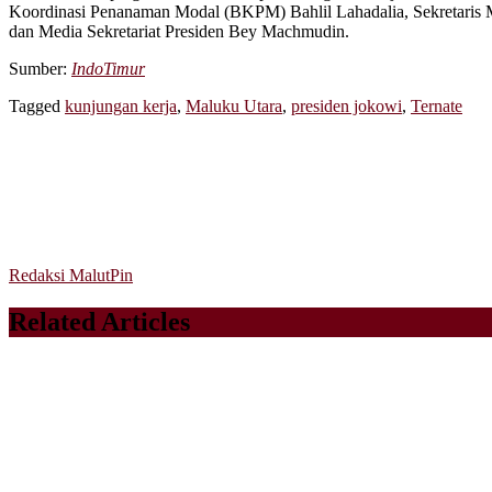
Koordinasi Penanaman Modal (BKPM) Bahlil Lahadalia, Sekretaris 
dan Media Sekretariat Presiden Bey Machmudin.
Sumber:
IndoTimur
Tagged
kunjungan kerja
,
Maluku Utara
,
presiden jokowi
,
Ternate
Redaksi MalutPin
Related Articles