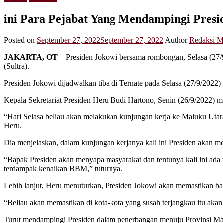
ini Para Pejabat Yang Mendampingi Presi
Posted on
September 27, 2022
September 27, 2022
Author
Redaksi M
JAKARTA, OT
– Presiden Jokowi bersama rombongan, Selasa (27/9
(Sultra).
Presiden Jokowi dijadwalkan tiba di Ternate pada Selasa (27/9/20
Kepala Sekretariat Presiden Heru Budi Hartono, Senin (26/9/2022) m
“Hari Selasa beliau akan melakukan kunjungan kerja ke Maluku Utara
Heru.
Dia menjelaskan, dalam kunjungan kerjanya kali ini Presiden akan
“Bapak Presiden akan menyapa masyarakat dan tentunya kali ini ada t
terdampak kenaikan BBM,” tuturnya.
Lebih lanjut, Heru menuturkan, Presiden Jokowi akan memastikan bah
“Beliau akan memastikan di kota-kota yang susah terjangkau itu akan
Turut mendampingi Presiden dalam penerbangan menuju Provinsi Malu