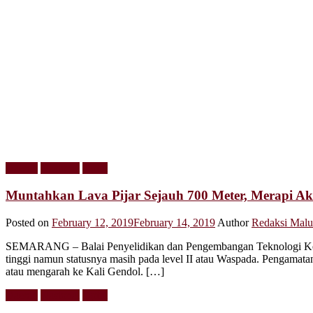
Daerah
Nasional
Opini
Muntahkan Lava Pijar Sejauh 700 Meter, Merapi Akt
Posted on
February 12, 2019
February 14, 2019
Author
Redaksi Malu
SEMARANG – Balai Penyelidikan dan Pengembangan Teknologi Kebe
tinggi namun statusnya masih pada level II atau Waspada. Pengamat
atau mengarah ke Kali Gendol. […]
Daerah
Nasional
Opini