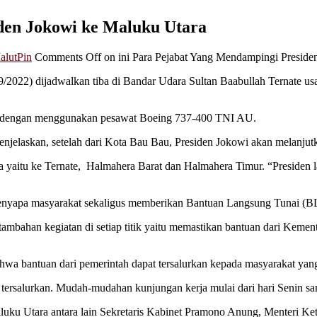
den Jokowi ke Maluku Utara
alutPin
Comments Off
on ini Para Pejabat Yang Mendampingi Preside
/2022) dijadwalkan tiba di Bandar Udara Sultan Baabullah Ternate usa
22) dengan menggunakan pesawat Boeing 737-400 TNI AU.
enjelaskan, setelah dari Kota Bau Bau, Presiden Jokowi akan melanjut
 yaitu ke Ternate, Halmahera Barat dan Halmahera Timur. “Presiden la
 menyapa masyarakat sekaligus memberikan Bantuan Langsung Tunai (
ambahan kegiatan di setiap titik yaitu memastikan bantuan dari Kement
wa bantuan dari pemerintah dapat tersalurkan kepada masyarakat yang 
 tersalurkan. Mudah-mudahan kunjungan kerja mulai dari hari Senin sa
ku Utara antara lain Sekretaris Kabinet Pramono Anung, Menteri Ket