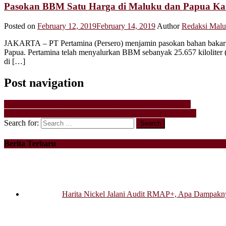
Pasokan BBM Satu Harga di Maluku dan Papua Ka
Posted on
February 12, 2019
February 14, 2019
Author
Redaksi Malu
JAKARTA – PT Pertamina (Persero) menjamin pasokan bahan bakar mi
Papua. Pertamina telah menyalurkan BBM sebanyak 25.657 kiloliter 
di […]
Post navigation
Wawali Tidore Lepas Karnaval Budaya HUT Desa Balbar
Harita Nickel Bantu Pembangunan Gereja El-Roi di Labuha
Search for:
Berita Terbaru
Harita Nickel Jalani Audit RMAP+, Apa Dampakny