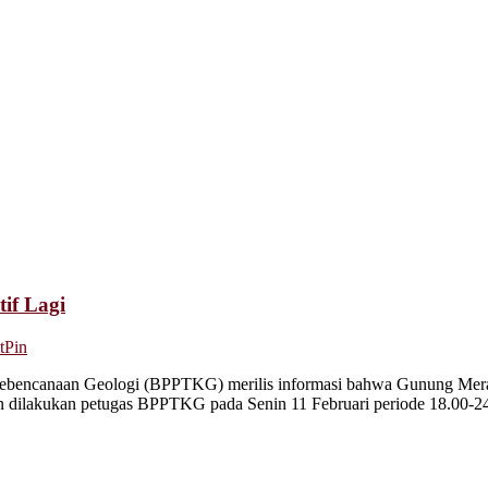
if Lagi
tPin
ncanaan Geologi (BPPTKG) merilis informasi bahwa Gunung Merapi 
an dilakukan petugas BPPTKG pada Senin 11 Februari periode 18.00-24