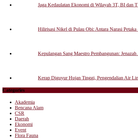
Jaga Kedaulatan Ekonomi di Wilayah 3T, BI dan T
Hilirisasi Nikel di Pulau Obi: Antara Narasi Petak
Kepulangan Sang Maestro Pembangunan: Jenazah
Kerap Diguyur Hujan Tinggi, Pengendalian Air Li
Categories
Akademia
Bencana Alam
CSR
Daerah
Ekonomi
Event
Flora Fauna