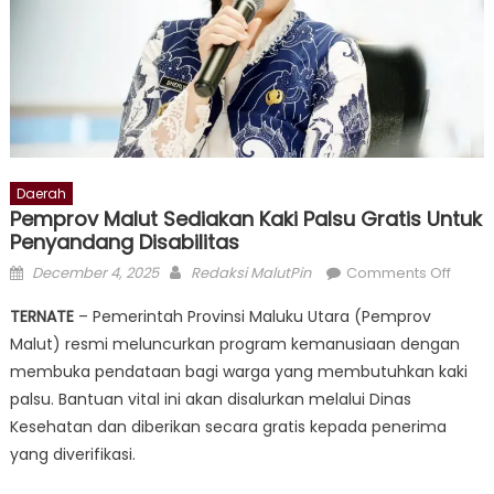
Daerah
Pemprov Malut Sediakan Kaki Palsu Gratis Untuk
Penyandang Disabilitas
Posted
Author
on
December 4, 2025
Redaksi MalutPin
Comments Off
on
Pemp
TERNATE
– Pemerintah Provinsi Maluku Utara (Pemprov
Malut
Malut) resmi meluncurkan program kemanusiaan dengan
Sedia
membuka pendataan bagi warga yang membutuhkan kaki
Kaki
Palsu
palsu. Bantuan vital ini akan disalurkan melalui Dinas
Gratis
Kesehatan dan diberikan secara gratis kepada penerima
Untuk
yang diverifikasi.
Peny