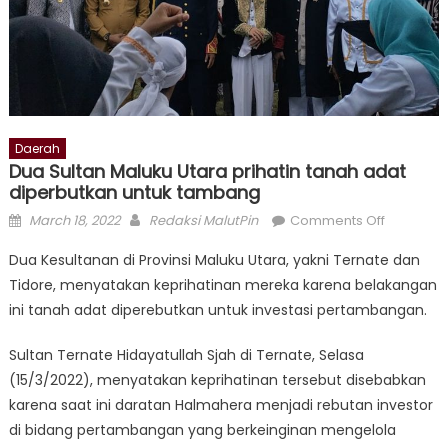
Daerah
Dua Sultan Maluku Utara prihatin tanah adat
diperbutkan untuk tambang
Posted
Author
on
March 18, 2022
Redaksi MalutPin
Comments Off
on
Dua
Dua Kesultanan di Provinsi Maluku Utara, yakni Ternate dan
Sultan
Tidore, menyatakan keprihatinan mereka karena belakangan
Maluku
ini tanah adat diperebutkan untuk investasi pertambangan.
Utara
prihatin
Sultan Ternate Hidayatullah Sjah di Ternate, Selasa
tanah
(15/3/2022), menyatakan keprihatinan tersebut disebabkan
adat
diperbut
karena saat ini daratan Halmahera menjadi rebutan investor
untuk
di bidang pertambangan yang berkeinginan mengelola