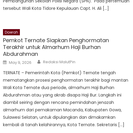
Pembangunan Sekolah Polisi Negara (SPN). Pada pertemuan
tersebut Wali Kota Tidore Kepulauan Capt. H. Ali […]
Daerah
Pemkot Ternate Siapkan Penghormatan
Terakhir untuk Almarhum Haji Burhan
Abdurahman
Author
Posted
Redaksi MalutPin
May 9, 2026
on
TERNATE – Pemerintah Kota (Pemkot) Ternate tengah
mematangkan prosesi penghormatan terakhir bagi mantan
Wali Kota Ternate dua periode, almarhum Haji Burhan
Abdurahman atau yang akrab disapa Haji Bur. Langkah ini
diambil seiring dengan rencana pemindahan jenazah
almarhum dari pemakaman Macanda, Kabupaten Gowa,
Sulawesi Selatan, untuk dipulangkan dan dimakamkan
kembali di tanah kelahirannya, Kota Ternate. Sekretaris […]