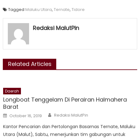
Tagged
Maluku Utara
,
Ternate
,
Tidore
Redaksi MalutPin
Related Articles
Daerah
Longboat Tenggelam Di Perairan Halmahera
Barat
Author
Posted
Redaksi MalutPin
October 16, 2019
on
Kantor Pencarian dan Pertolongan Basarnas Ternate, Maluku
Utara (Malut), Sabtu, menerjunkan tim gabungan untuk