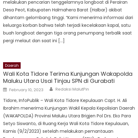
melakukan pencarian tenggelamnya longboat di Perairan
Desa Peot, Kabupaten Halmahera Barat (Halbar) akibat
dihantam gelombang tinggi. “Kami menerima informasi dari
keluarga korban bahwa telah terjadi kecelakaan kapal, satu
buah longboat dengan tiga orang penumpang terbalik saat
pergi melaut dan saat ini […]
Daerah
Wali Kota Tidore Terima Kunjungan Wakapolda
Maluku Utara Usai Tinjau SPN di Gurabati
Author
Posted
Redaksi MalutPin
February 10, 2023
on
Tidore, InfoPublik – Wali Kota Tidore Kepulauan Capt. H. Ali
Ibrahim menerima Kunjungan Wakil Kepala Kepolisian Daerah
(WAKAPOLDA) Provinsi Maluku Utara Brigjen Pol Drs. Eko Para
Setyo Siswanto, di Ruang Kerja Wali Kota Tidore Kepulauan,
Kamis (9/2/2023) setelah melakukan pemantauan