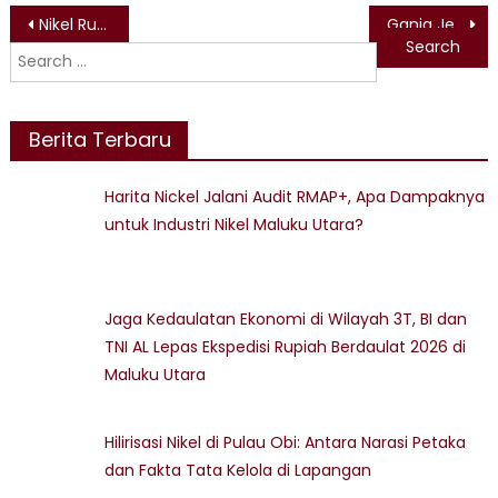
Post
Nikel Rusia Terganjal, Pasokan dari Halmahera Bisa Jadi Pengganti
Ganja Jenis Sintesis Mulai Beredar di Maluku Utara
Search
navigation
for:
Berita Terbaru
Harita Nickel Jalani Audit RMAP+, Apa Dampaknya
untuk Industri Nikel Maluku Utara?
Jaga Kedaulatan Ekonomi di Wilayah 3T, BI dan
TNI AL Lepas Ekspedisi Rupiah Berdaulat 2026 di
Maluku Utara
Hilirisasi Nikel di Pulau Obi: Antara Narasi Petaka
dan Fakta Tata Kelola di Lapangan