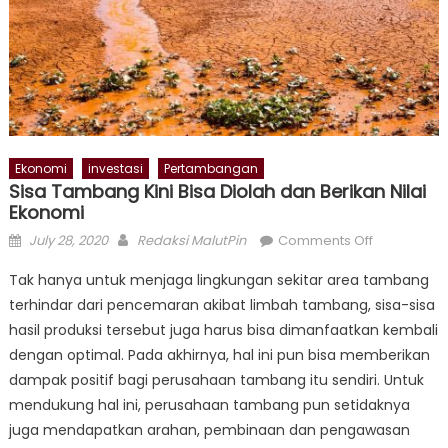
Ekonomi
investasi
Pertambangan
Sisa Tambang Kini Bisa Diolah dan Berikan Nilai
Ekonomi
Posted
Author
on
July 28, 2020
Redaksi MalutPin
Comments Off
on
Sisa
Tak hanya untuk menjaga lingkungan sekitar area tambang
Tambang
terhindar dari pencemaran akibat limbah tambang, sisa-sisa
Kini
hasil produksi tersebut juga harus bisa dimanfaatkan kembali
Bisa
Diolah
dengan optimal. Pada akhirnya, hal ini pun bisa memberikan
dan
dampak positif bagi perusahaan tambang itu sendiri. Untuk
Berikan
mendukung hal ini, perusahaan tambang pun setidaknya
Nilai
juga mendapatkan arahan, pembinaan dan pengawasan
Ekonomi