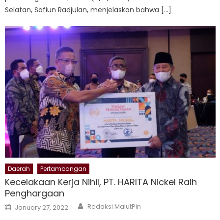
Selatan, Safiun Radjulan, menjelaskan bahwa […]
Daerah
Pertambangan
Kecelakaan Kerja Nihil, PT. HARITA Nickel Raih
Penghargaan
Author
Posted
Redaksi MalutPin
January 27, 2022
on