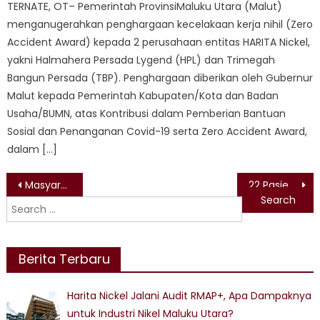
TERNATE, OT– Pemerintah ProvinsiMaluku Utara (Malut)
menganugerahkan penghargaan kecelakaan kerja nihil (Zero
Accident Award) kepada 2 perusahaan entitas HARITA Nickel,
yakni Halmahera Persada Lygend (HPL) dan Trimegah
Bangun Persada (TBP). Penghargaan diberikan oleh Gubernur
Malut kepada Pemerintah Kabupaten/Kota dan Badan
Usaha/BUMN, atas Kontribusi dalam Pemberian Bantuan
Sosial dan Penanganan Covid-19 serta Zero Accident Award,
dalam […]
Post
Masyarakat Halmahera Barat Olah Rempah Jadi Makanan dan Minuman
22 Pasien di Maluku Utara Sembuh dari Corona
Search
navigation
for:
Berita Terbaru
Harita Nickel Jalani Audit RMAP+, Apa Dampaknya
untuk Industri Nikel Maluku Utara?