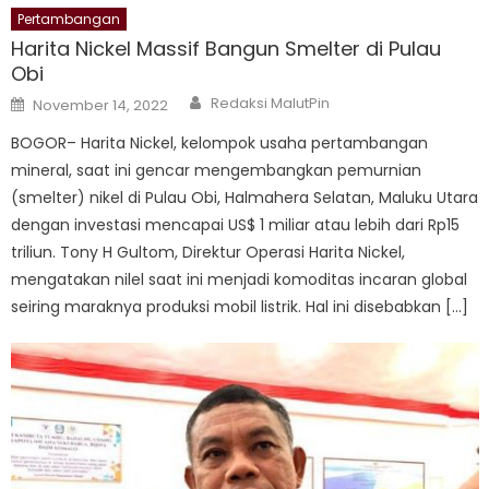
Pertambangan
Harita Nickel Massif Bangun Smelter di Pulau
Obi
Author
Posted
Redaksi MalutPin
November 14, 2022
on
BOGOR– Harita Nickel, kelompok usaha pertambangan
mineral, saat ini gencar mengembangkan pemurnian
(smelter) nikel di Pulau Obi, Halmahera Selatan, Maluku Utara
dengan investasi mencapai US$ 1 miliar atau lebih dari Rp15
triliun. Tony H Gultom, Direktur Operasi Harita Nickel,
mengatakan nilel saat ini menjadi komoditas incaran global
seiring maraknya produksi mobil listrik. Hal ini disebabkan […]