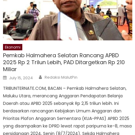
Ekonomi
Pemkab Halmahera Selatan Rancang APBD
2025 Rp 2 Trilun Lebih, PAD Ditargetkan Rp 210
Miliar
Author
Posted
Redaksi MalutPin
July 15, 2024
on
TRIBUNTERNATE.COM, BACAN – Pemkab Halmahera Selatan,
Maluku Utara, merancang Anggaran Pendapatan Belanja
Daerah atau APBD 2025 sebanyak Rp 2,15 triliun lebih. Ini
berdasarkan rancangan Kebijakan Umum Anggaran dan
Prioritas Plafon Anggaran Sementara (KUA-PPAS) APBD 2025
yang disampaikan ke DPRD lewat rapat paripurna ke-8, masa
persidangan 2024, Senin (8/7/2024). Sekda Halmahera